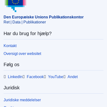
CELEX : 32018D0201(01)
OJ : JOC_2018_037_R_0005
Den Europæiske Unions Publikationskontor
Ret | Data | Publikationer
Har du brug for hjælp?
Kontakt
Oversigt over websitet
Følg os
LinkedIn
Facebook
YouTube
Andet
Juridisk
Juridiske meddelelser