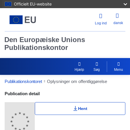
Officielt EU-website
dansk
Log ind
Den Europæiske Unions
Publikationskontor
Hjælp
Søg
Menu
Publikationskontoret
Oplysninger om offentliggørelse
Publication Detail Actions Portlet
Publication detail
Hent