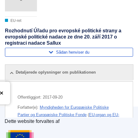
EU-ret
Rozhodnutí Úřadu pro evropské politické strany a
evropské politické nadace ze dne 20. září 2017 o
registraci nadace Sallux
Sådan henviser du
Detaljerede oplysninger om publikationen
Offentliggjort:
2017-09-20
Forfatter(e):
Myndigheden for Europæiske Politiske
Partier og Europæiske Politiske Fonde
(
EU-organ og EU-
Dette website forvaltes af
agentur
)
Den Europæiske Unions Publikationskontor
Emne:
europæisk parti
,
fond
,
foreningsfrihed