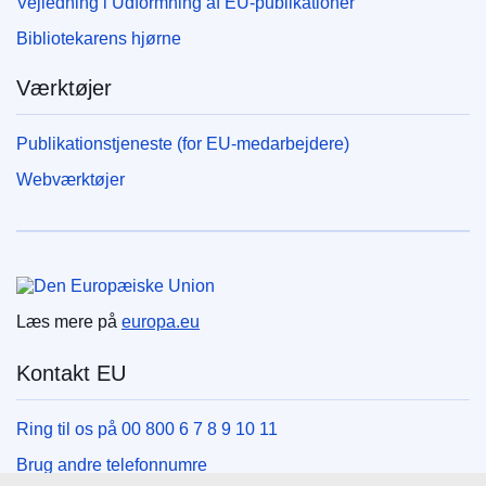
Vejledning i Udformning af EU-publikationer
Bibliotekarens hjørne
Værktøjer
Publikationstjeneste (for EU-medarbejdere)
Webværktøjer
Den Europæiske Union
Læs mere på
europa.eu
Kontakt EU
Ring til os på 00 800 6 7 8 9 10 11
Brug andre telefonnumre