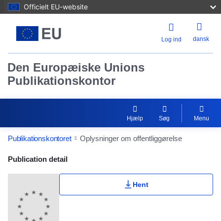
Officielt EU-website
dansk
Log ind
Den Europæiske Unions
Publikationskontor
Hjælp
Søg
Menu
Publikationskontoret
Oplysninger om offentliggørelse
Publication Detail Actions Portlet
Publication detail
Hent