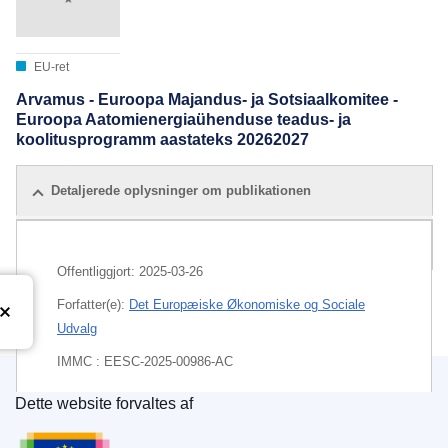
EU-ret
Arvamus - Euroopa Majandus- ja Sotsiaalkomitee -
Euroopa Aatomienergiaühenduse teadus- ja
koolitusprogramm aastateks 20262027
Detaljerede oplysninger om publikationen
Alle udgaver
Offentliggjort:
2025-03-26
Forfatter(e):
Det Europæiske Økonomiske og Sociale
Udvalg
IMMC : EESC-2025-00986-AC
Dette website forvaltes af
EDITION : 2d0c56f3-167c-4284-9c69-6bdee6d8ebc2
Den Europæiske Unions Publikationskontor
EDITION : 59b48d7f-4a4c-11f0-85ba-01aa75ed71a1