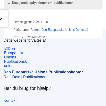
Detaljerede oplysninger om publikationen
Offentliggjort:
2024-11-20
Forfatter(e):
Retten
(
Den Europæiske Unions Domstol
)
CELEX : 62024TJ0200
Dette website forvaltes af
Den Europæiske Unions Publikationskontor
ECLI : ECLI:EU:T:2024:841
Den Europæiske Unions Publikationskontor
Ret | Data | Publikationer
Har du brug for hjælp?
Kontakt