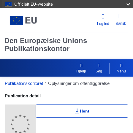
Officielt EU-website
dansk
Log ind
Den Europæiske Unions
Publikationskontor
Hjælp
Søg
Menu
Publikationskontoret
Oplysninger om offentliggørelse
Publication Detail Actions Portlet
Publication detail
Hent