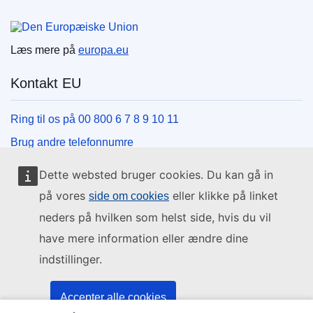
Den Europæiske Union
Læs mere på
europa.eu
Kontakt EU
Ring til os på 00 800 6 7 8 9 10 11
Brug andre telefonnumre
Skriv til os via vores kontaktformular
Dette websted bruger cookies. Du kan gå in
Mød os på et af EU-centrene
på vores
eller klikke på linket
side om cookies
neders på hvilken som helst side, hvis du vil
Sociale medier
have mere information eller ændre dine
indstillinger.
Søg efter EU på de sociale medier
EU-institutioner og -organer
Accepter alle cookies