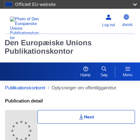
Officielt EU-website
dansk
Log ind
Den Europæiske Unions
Publikationskontor
Hjælp
Søg
Menu
Publikationskontoret
Oplysninger om offentliggørelse
Publication Detail Actions Portlet
Publication detail
Hent