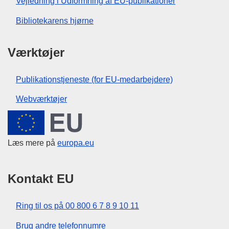
Vejledning i Udformning af EU-publikationer
Bibliotekarens hjørne
Værktøjer
Publikationstjeneste (for EU-medarbejdere)
Webværktøjer
Den Europæiske Union
Læs mere på
europa.eu
Kontakt EU
Ring til os på 00 800 6 7 8 9 10 11
Brug andre telefonnumre