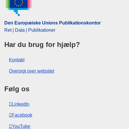
CELEX : C2016/365/09
OJ : JOC_2016_365_R_0009
Den Europæiske Unions Publikationskontor
Ret | Data | Publikationer
Har du brug for hjælp?
Kontakt
Oversigt over websitet
Følg os
LinkedIn
Facebook
YouTube