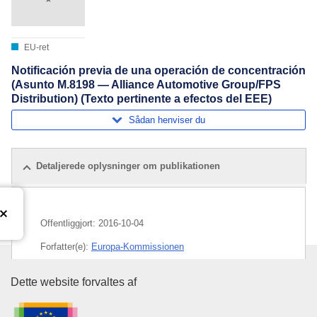
EU-ret
Notificación previa de una operación de concentración
(Asunto M.8198 — Alliance Automotive Group/FPS
Distribution) (Texto pertinente a efectos del EEE)
Sådan henviser du
Detaljerede oplysninger om publikationen
Offentliggjort:
2016-10-04
Forfatter(e):
Europa-Kommissionen
Emne:
automobilindustri
,
engroshandel
,
kontrol af
Den Europæiske Unions Publika
Dette website forvaltes af
koncentrationer
,
udstyr til befordringsmiddel
,
økonomisk
koncentration