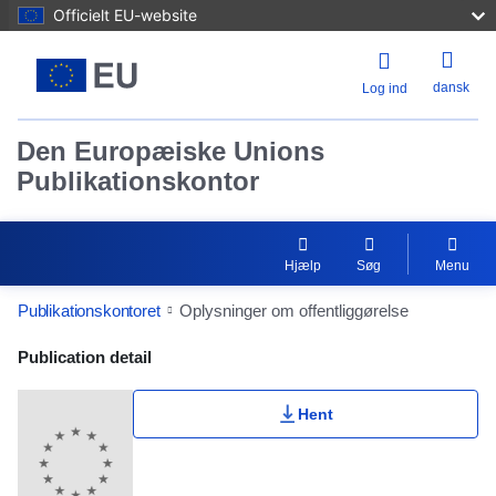
Officielt EU-website
dansk
Log ind
Den Europæiske Unions
Publikationskontor
Hjælp
Søg
Menu
Publikationskontoret
Oplysninger om offentliggørelse
Publication Detail Actions Portlet
Publication detail
Hent