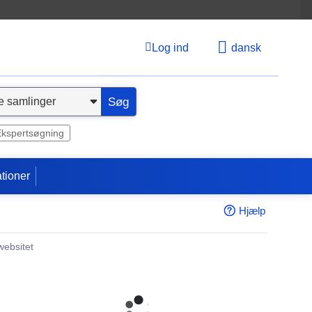
Log ind
dansk
Søg
Ekspertsøgning
tioner
Hjælp
websitet