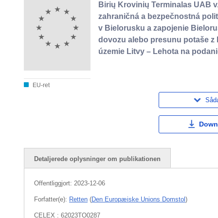
Birių Krovinių Terminalas UAB 
zahraničná a bezpečnostná politi
v Bielorusku a zapojenie Bielor
dovozu alebo presunu potaše z B
územie Litvy – Lehota na podani
EU-ret
Såda
Down
Detaljerede oplysninger om publikationen
Offentliggjort:
2023-12-06
Forfatter(e):
Retten
(
Den Europæiske Unions Domstol
)
CELEX : 62023TO0287