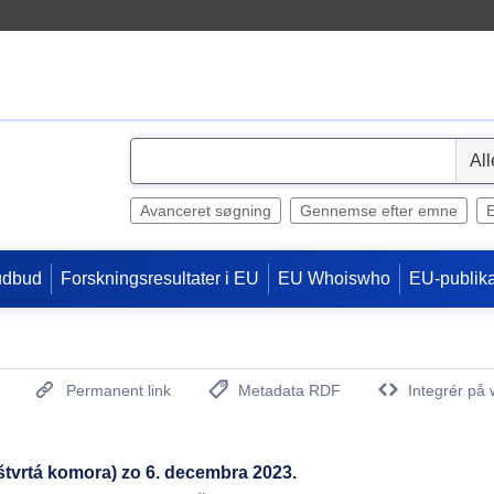
S
e
l
Avanceret søgning
Gennemse efter emne
e
c
udbud
Forskningsresultater i EU
EU Whoiswho
EU-publika
t
Permanent link
Metadata RDF
Integrér på 
(Åbner nyt vindue)
vrtá komora) zo 6. decembra 2023.