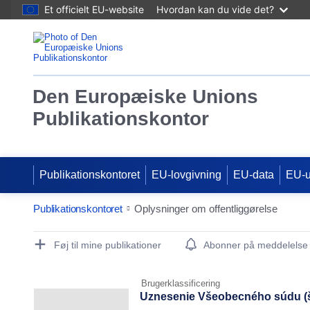
Et officielt EU-website
Hvordan kan du vide det?
Den Europæiske Unions
Publikationskontor
Publikationskontoret
EU-lovgivning
EU-data
EU-
Publikationskontoret
Oplysninger om offentliggørelse
Publication Detail Actions Portlet
Føj til mine publikationer
Abonner på meddelelse
Brugerklassificering
Uznesenie Všeobecného súdu (št