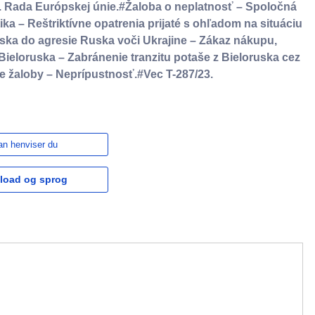
v. Rada Európskej únie.#Žaloba o neplatnosť – Spoločná
ka – Reštriktívne opatrenia prijaté s ohľadom na situáciu
uska do agresie Ruska voči Ukrajine – Zákaz nákupu,
ieloruska – Zabránenie tranzitu potaše z Bieloruska cez
e žaloby – Neprípustnosť.#Vec T-287/23.
n henviser du
load og sprog