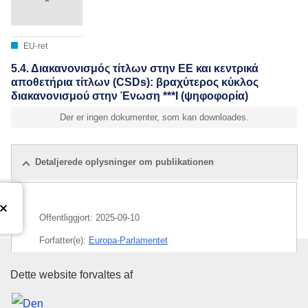
EU-ret
5.4. Διακανονισμός τίτλων στην ΕΕ και κεντρικά
αποθετήρια τίτλων (CSDs): βραχύτερος κύκλος
διακανονισμού στην Ένωση ***I (ψηφοφορία)
Der er ingen dokumenter, som kan downloades.
Detaljerede oplysninger om publikationen
Offentliggjort:
2025-09-10
Forfatter(e):
Europa-Parlamentet
Den Europæiske Unions Publika
Dette website forvaltes af