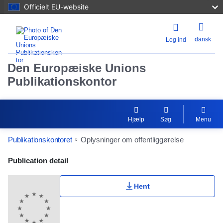
Officielt EU-website
dansk
Log ind
Den Europæiske Unions
Publikationskontor
Hjælp
Søg
Menu
Publikationskontoret
Oplysninger om offentliggørelse
Publication Detail Actions Portlet
Publication detail
Hent