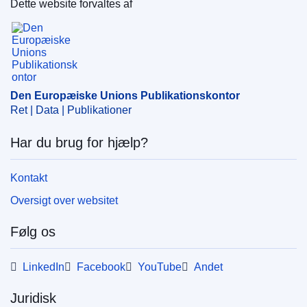
Dette website forvaltes af
Emne:
foder
,
nåletræ
,
salgstilladelse
,
smagsstof
,
Den Europæiske Unions Publikationskontor
æterisk olie
CELEX : 32024R2414R(01)
ELI :
reg_impl/2024/2414/corrigendum/2024-10-11/oj
OJ : L_202490622
Den Europæiske Unions Publikationskontor
Ret | Data | Publikationer
pdfa2a
Har du brug for hjælp?
Vis alle publikationer i serien
Kontakt
Oversigt over websitet
Følg os
LinkedIn
Facebook
YouTube
Andet
Juridisk