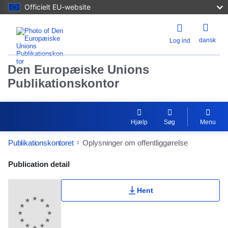
Officielt EU-website
dansk
Log ind
Den Europæiske Unions
Publikationskontor
Hjælp
Søg
Menu
Publikationskontoret
Oplysninger om offentliggørelse
Publication Detail Actions Portlet
Publication detail
Hent