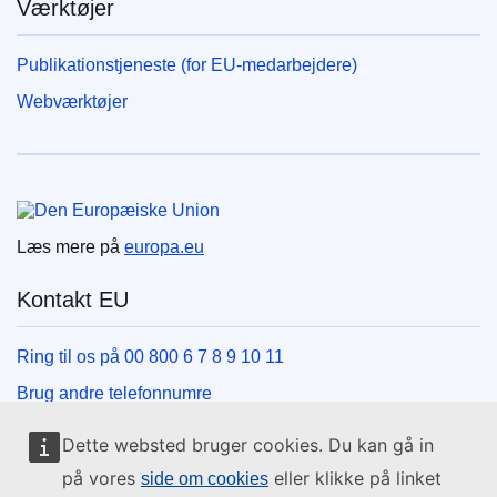
Værktøjer
Publikationstjeneste (for EU-medarbejdere)
Webværktøjer
Den Europæiske Union
Læs mere på
europa.eu
Kontakt EU
Ring til os på 00 800 6 7 8 9 10 11
Brug andre telefonnumre
Skriv til os via vores kontaktformular
Dette websted bruger cookies. Du kan gå in
Mød os på et af EU-centrene
på vores
eller klikke på linket
side om cookies