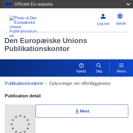
Officielt EU-website
dansk
Log ind
Den Europæiske Unions
Publikationskontor
Hjælp
Søg
Menu
Publikationskontoret
Oplysninger om offentliggørelse
Publication Detail Actions Portlet
Publication detail
Hent