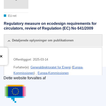
EU-ret
Regulatory measure on ecodesign requirements for
circulators, review of Regulation (EC) No 641/2009
Detaljerede oplysninger om publikationen
Offentliggjort:
2025-03-14
Forfatter(e):
Generaldirektoratet for Energi
(
Europa-
Kommissionen
)
,
Europa-Kommissionen
Dette website forvaltes af
Den Europæiske Unions Publikationskontor
Emne:
energipolitik
IMMC : Ares(2025)2052159