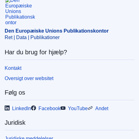
koncentration
CELEX : 52017M8575
OJ : JOC_2017_234_R_0005
Den Europæiske Unions Publikationskontor
Ret | Data | Publikationer
Har du brug for hjælp?
Kontakt
Oversigt over websitet
Følg os
LinkedIn
Facebook
YouTube
Andet
Juridisk
Juridiske meddelelser