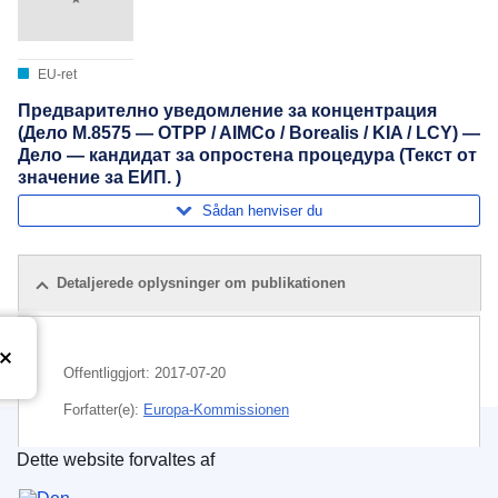
EU-ret
Предварително уведомление за концентрация
(Дело M.8575 — OTPP / AIMCo / Borealis / KIA / LCY) —
Дело — кандидат за опростена процедура (Текст от
значение за ЕИП. )
Sådan henviser du
Detaljerede oplysninger om publikationen
Offentliggjort:
2017-07-20
Forfatter(e):
Europa-Kommissionen
Dette website forvaltes af
Emne:
investeringsselskab
,
kontrol af koncentrationer
,
Den Europæiske Unions Publikationskontor
lufthavn
,
supplerende pension
,
økonomisk