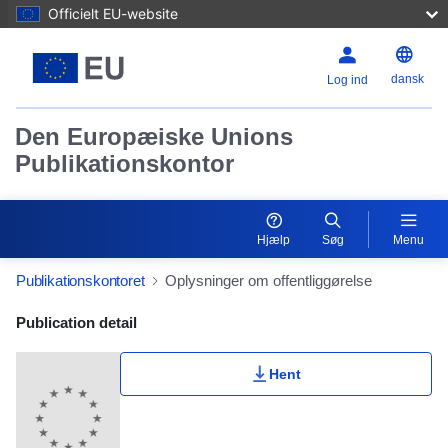
Officielt EU-website
dansk
Log ind
Den Europæiske Unions
Publikationskontor
Hjælp
Søg
Menu
Publikationskontoret
Oplysninger om offentliggørelse
Publication Detail Actions Portlet
Publication detail
Hent