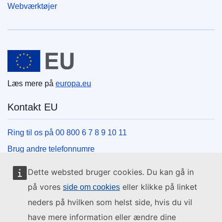
Webværktøjer
Den Europæiske Union
Læs mere på
europa.eu
Kontakt EU
Ring til os på 00 800 6 7 8 9 10 11
Brug andre telefonnumre
Skriv til os via vores kontaktformular
Dette websted bruger cookies. Du kan gå in
Mød os på et af EU-centrene
på vores
eller klikke på linket
side om cookies
neders på hvilken som helst side, hvis du vil
Sociale medier
have mere information eller ændre dine