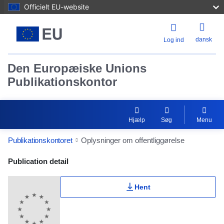
Officielt EU-website
dansk
Log ind
Den Europæiske Unions
Publikationskontor
Hjælp
Søg
Menu
Publikationskontoret
Oplysninger om offentliggørelse
Publication Detail Actions Portlet
Publication detail
Hent