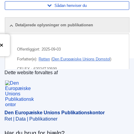
Sådan henviser du
Detaljerede oplysninger om publikationen
Offentliggjort:
2025-09-03
Forfatter(e):
Retten
(
Den Europæiske Unions Domstol
)
CELEX : 62024TJ0599
Dette website forvaltes af
Den Europæiske Unions Publikationskontor
ECLI : ECLI:EU:T:2025:828
Den Europæiske Unions Publikationskontor
Ret | Data | Publikationer
Har du brug for hjælp?