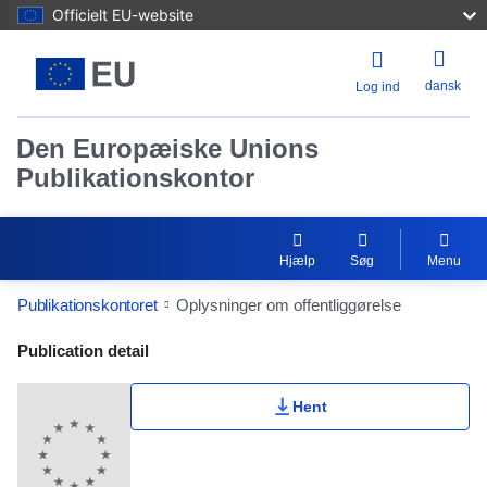
Officielt EU-website
dansk
Log ind
Den Europæiske Unions
Publikationskontor
Hjælp
Søg
Menu
Publikationskontoret
Oplysninger om offentliggørelse
Publication Detail Actions Portlet
Publication detail
Hent