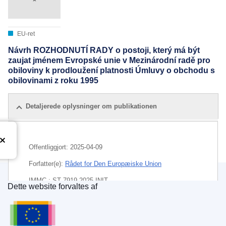
EU-ret
Návrh ROZHODNUTÍ RADY o postoji, který má být
zaujat jménem Evropské unie v Mezinárodní radě pro
obiloviny k prodloužení platnosti Úmluvy o obchodu s
obilovinami z roku 1995
Detaljerede oplysninger om publikationen
Offentliggjort:
2025-04-09
Forfatter(e):
Rådet for Den Europæiske Union
IMMC : ST 7919 2025 INIT
Dette website forvaltes af
Den Europæiske Unions Publikationskontor