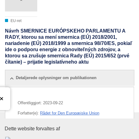
EU-ret
Návrh SMERNICE EURÓPSKEHO PARLAMENTU A
RADY, ktorou sa mení smernica (EÚ) 2018/2001,
nariadenie (EÚ) 2018/1999 a smernica 98/70/ES, pokiaľ
ide o podporu energie z obnoviteľných zdrojov, a
ktorou sa zrušuje smernica Rady (EÚ) 2015/652 (prvé
čítanie) – prijatie legislatívneho aktu
Detaljerede oplysninger om publikationen
Offentliggjort:
2023-09-22
Forfatter(e):
Rådet for Den Europæiske Union
IMMC : ST 13188 2023 INIT
Den Europæiske Unions Publika
Dette website forvaltes af