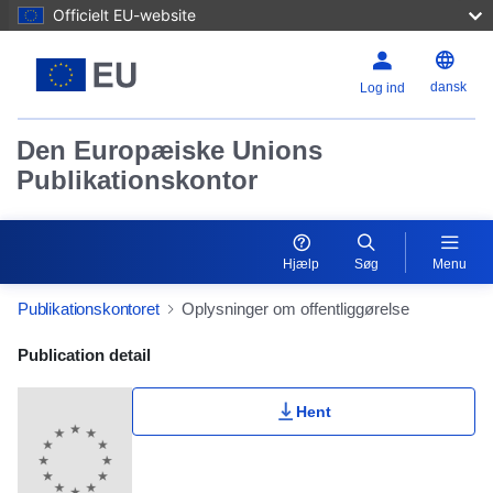
Officielt EU-website
dansk
Log ind
Den Europæiske Unions
Publikationskontor
Hjælp
Søg
Menu
Publikationskontoret
Oplysninger om offentliggørelse
Publication Detail Actions Portlet
Publication detail
Hent