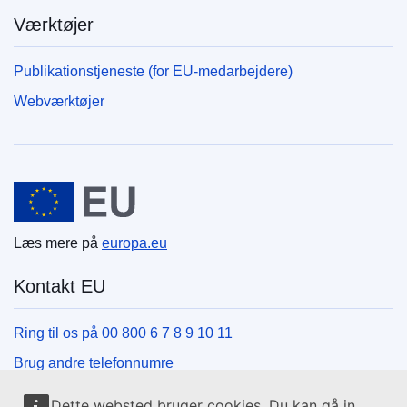
Værktøjer
Publikationstjeneste (for EU-medarbejdere)
Webværktøjer
Den Europæiske Union
Læs mere på
europa.eu
Kontakt EU
Ring til os på 00 800 6 7 8 9 10 11
Brug andre telefonnumre
Skriv til os via vores kontaktformular
Dette websted bruger cookies. Du kan gå in