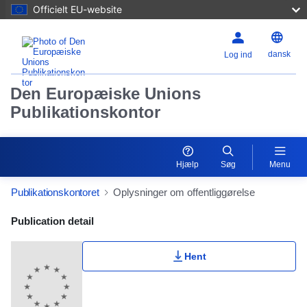
Officielt EU-website
dansk
Log ind
Den Europæiske Unions
Publikationskontor
Hjælp
Søg
Menu
Publikationskontoret
Oplysninger om offentliggørelse
Publication Detail Actions Portlet
Publication detail
Hent