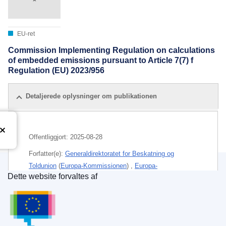
EU-ret
Commission Implementing Regulation on calculations
of embedded emissions pursuant to Article 7(7) f
Regulation (EU) 2023/956
Detaljerede oplysninger om publikationen
Offentliggjort:
2025-08-28
Forfatter(e):
Generaldirektoratet for Beskatning og
Toldunion
(
Europa-Kommissionen
)
,
Europa-
Dette website forvaltes af
Kommissionen
Den Europæiske Unions Publikationskontor
Emne:
energipolitik
,
Klimapolitik
,
toldunion
IMMC : Ares(2025)6962931