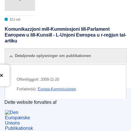
EU-ret
Komunikazzjoni mill-Kummissjoni lill-Parlament
Ewropew u lill-Kunsill - L-Unjoni Ewropea u r-reġjun tal-
artiku
Detaljerede oplysninger om publikationen
Offentliggjort:
2008-11-20
Forfatter(e):
Europa-Kommissionen
Dette website forvaltes af
Emne:
Arktis
,
miljøbeskyttelse
,
USSR
Den Europæiske Unions Publikationskontor
CELEX : 52008DC0763
COMNAT : COM_2008_0763_FIN