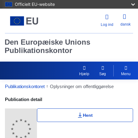
Officielt EU-website
dansk
Log ind
Den Europæiske Unions
Publikationskontor
Hjælp
Søg
Menu
Publikationskontoret
Oplysninger om offentliggørelse
Publication Detail Actions Portlet
Publication detail
Hent