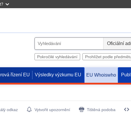
t?
S
e
l
Pokročilé vyhledávání
Prohlížet podle předmět
e
c
rová řízení EU
Výsledky výzkumu EU
Publ
EU Whoiswho
t
tálý odkaz
Vytvořit upozornění
Tištěná podoba