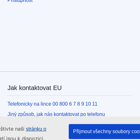
Přístupnost
Jak kontaktovat EU
Telefonicky na lince 00 800 6 7 8 9 10 11
Jiný způsob, jak nás kontaktovat po telefonu
Písemně, pomocí kontaktního formuláře
štivte naši
stránku o
Přijmout všechny soubory coo
Osobně, v kontaktním místě EU
tí jsou k dispozici