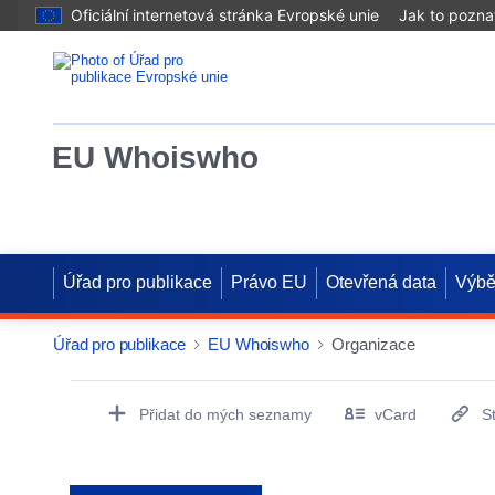
Oficiální internetová stránka Evropské unie
Jak to pozna
EU Whoiswho
Úřad pro publikace
Právo EU
Otevřená data
Výbě
Úřad pro publikace
EU Whoiswho
Organizace
EntityDetailActions
Přidat do mých seznamy
vCard
S
(otevře nové okno)