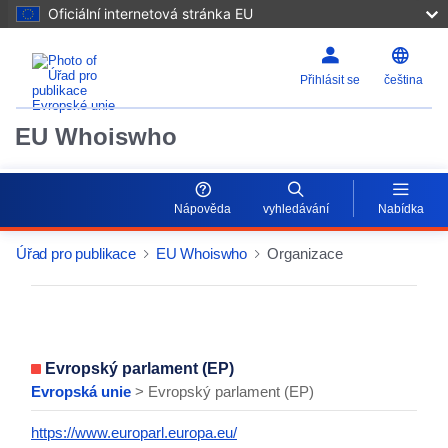
Oficiální internetová stránka EU
Přihlásit se
čeština
EU Whoiswho
Nápověda
vyhledávání
Nabídka
Úřad pro publikace
EU Whoiswho
Organizace
EntityDetailActions
Evropský parlament (EP)
Evropská unie
> Evropský parlament (EP)
https://www.europarl.europa.eu/