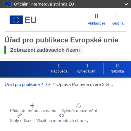
Oficiální internetová stránka EU
Přihlásit se
čeština
Úřad pro publikace Evropské unie
Zobrazení zadávacích řízení
Nápověda
vyhledávání
Nabídka
Úřad pro publikace
Oprava Posuvné dveře 2 GS K-H
Procurement Detail Actions Portlet
Přidat do mého seznamu
Vytvořit upozornění
Stálý odkaz
Vložit na internetové stránky