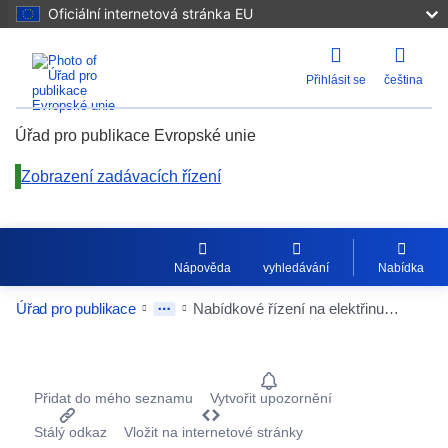
Oficiální internetová stránka EU
Přihlásit se
čeština
Úřad pro publikace Evropské unie
Zobrazení zadávacích řízení
Nápověda
vyhledávání
Nabídka
Úřad pro publikace
Nabídkové řízení na elektřinu obec Reckendorf
Procurement Detail Actions Portlet
Přidat do mého seznamu
Vytvořit upozornění
Stálý odkaz
Vložit na internetové stránky