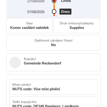
Lhůta
27/10/2025
Dnes
07/08/2026
Stav
Druh smlouvy/zakázky
Konec zasílání nabídek
Supplies
Opětovné zahájení řízení
No
Kupující
Gemeinde Reckendorf
Místo plnění
NUTS code: Více míst plnění
Sídlo kupujícího
NUTS code: DE245 Bamberg, Landkreis