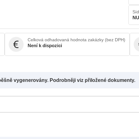
Síd
NU
Celková odhadovaná hodnota zakázky (bez DPH)
Není k dispozici
pěšně vygenerovány. Podrobněji viz přiložené dokumenty.