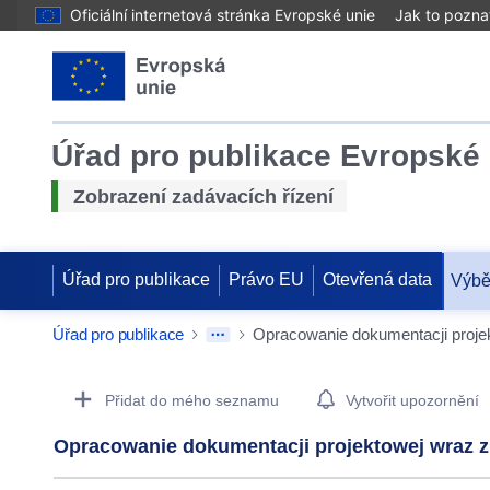
Oficiální internetová stránka Evropské unie
Jak to pozna
Úřad pro publikace Evropské 
Zobrazení zadávacích řízení
Úřad pro publikace
Právo EU
Otevřená data
Výbě
Úřad pro publikace
Procurement Detail Actions Portlet
Přidat do mého seznamu
Vytvořit upozornění
Opracowanie dokumentacji projektowej wraz 