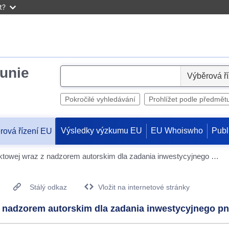
t?
unie
S
e
l
Pokročilé vyhledávání
Prohlížet podle předmět
e
c
Výsledky výzkumu EU
EU Whoiswho
Publ
rová řízení EU
t
Opracowanie dokumentacji projektowej wraz z nadzorem autorskim dla zadania inwestycyjnego pn. „Centrum Cyberbezpieczeństwa NASK”
Stálý odkaz
Vložit na internetové stránky
z nadzorem autorskim dla zadania inwestycyjnego 