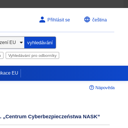
Přihlásit se
čeština
vyhledávání
u
Vyhledávání pro odborníky
ikace EU
Nápověda
pn. „Centrum Cyberbezpieczeństwa NASK”