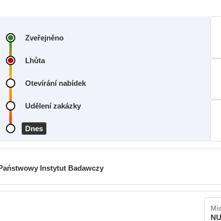
Zveřejněno
Lhůta
Otevírání nabídek
Udělení zakázky
Dnes
Państwowy Instytut Badawczy
Mís
NU