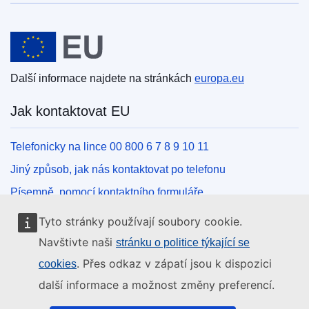
Evropská unie
Další informace najdete na stránkách
europa.eu
Jak kontaktovat EU
Telefonicky na lince 00 800 6 7 8 9 10 11
Jiný způsob, jak nás kontaktovat po telefonu
Písemně, pomocí kontaktního formuláře
Osobně, v kontaktním místě EU
Tyto stránky používají soubory cookie.
Navštivte naši
stránku o politice týkající se
Sociální média
. Přes odkaz v zápatí jsou k dispozici
cookies
další informace a možnost změny preferencí.
Vyhledávání informačních kanálů EU v sociálních médiích