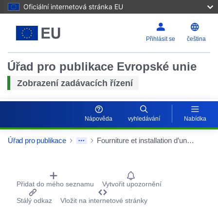
Oficiální internetová stránka EU
Přihlásit se
čeština
Úřad pro publikace Evropské unie
Zobrazení zadávacích řízení
Nápověda
vyhledávání
Nabídka
Úřad pro publikace
Fourniture et installation d’une paillasse chimie 200 et 300mm
Procurement Detail Actions Portlet
Přidat do mého seznamu
Vytvořit upozornění
Stálý odkaz
Vložit na internetové stránky