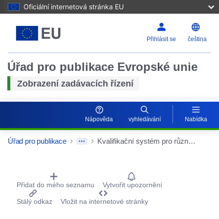
Oficiální internetová stránka EU
Přihlásit se
čeština
Úřad pro publikace Evropské unie
Zobrazení zadávacích řízení
Nápověda
vyhledávání
Nabídka
Úřad pro publikace
Kvalifikační systém pro různé pojistné smlouvy uzavřené SNCB
Procurement Detail Actions Portlet
Přidat do mého seznamu
Vytvořit upozornění
Stálý odkaz
Vložit na internetové stránky