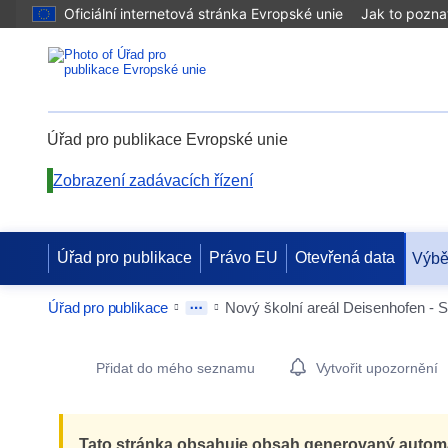
Oficiální internetová stránka Evropské unie
Jak to pozna
Úřad pro publikace Evropské unie
Zobrazení zadávacích řízení
Úřad pro publikace
Právo EU
Otevřená data
Výbě
Úřad pro publikace
Nový školní areál Deisenhofen - 
Procurement Detail Actions Portlet
Přidat do mého seznamu
Vytvořit upozornění
Tato stránka obsahuje obsah generovaný automat