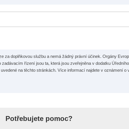
uze za doplňkovou službu a nemá žádný právní účinek. Orgány Evro
 zadávacím řízení jsou ta, která jsou zveřejněna v dodatku Úředního
y uvedené na těchto stránkách. Více informací najdete v oznámení o v
nie
Potřebujete pomoc?