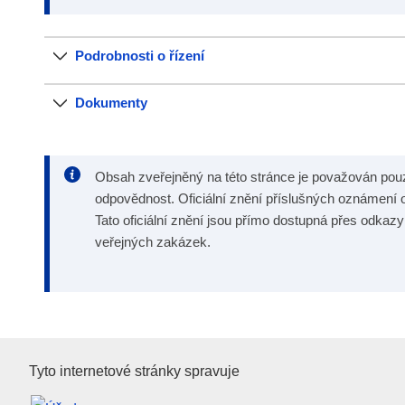
Podrobnosti o řízení
Dokumenty
Obsah zveřejněný na této stránce je považován po
odpovědnost. Oficiální znění příslušných oznámení o
Tato oficiální znění jsou přímo dostupná přes odkaz
veřejných zakázek.
Úřad pro publikace Evropské u
Tyto internetové stránky spravuje