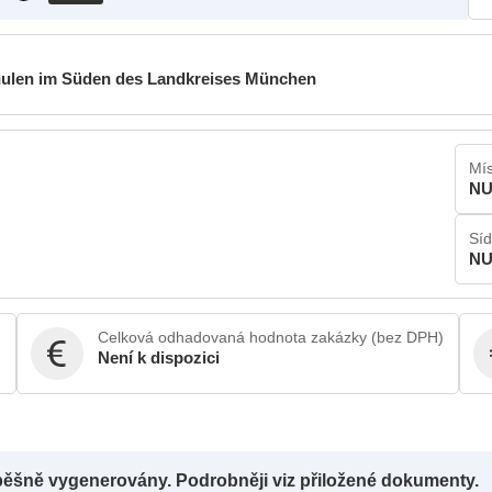
hulen im Süden des Landkreises München
Mís
NU
Síd
NU
Celková odhadovaná hodnota zakázky (bez DPH)
Není k dispozici
pěšně vygenerovány. Podrobněji viz přiložené dokumenty.