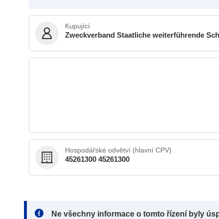
Kupující
Zweckverband Staatliche weiterführende Sc
Hospodářské odvětví (hlavní CPV)
45261300 45261300
Note:
Ne všechny informace o tomto řízení byly ús