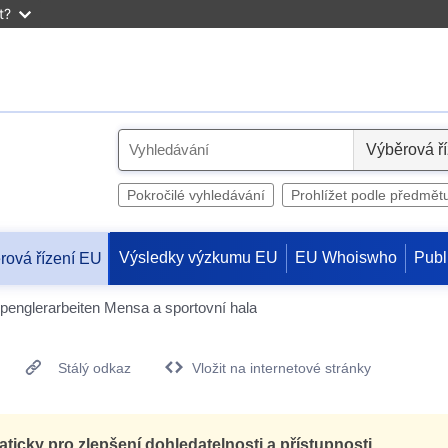
t?
S
e
l
Pokročilé vyhledávání
Prohlížet podle předmět
e
c
Výsledky výzkumu EU
EU Whoiswho
Publ
rová řízení EU
t
Spenglerarbeiten Mensa a sportovní hala
Stálý odkaz
Vložit na internetové stránky
icky pro zlepšení dohledatelnosti a přístupnosti