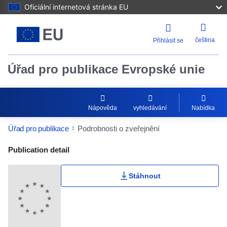
Oficiální internetová stránka EU
čeština
Přihlásit se
Úřad pro publikace Evropské unie
Nápověda
vyhledávání
Nabídka
Úřad pro publikace
Podrobnosti o zveřejnění
Publication Detail Actions Portlet
Publication detail
Stáhnout