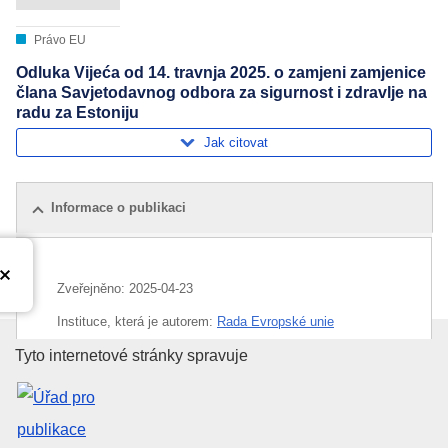
Právo EU
Odluka Vijeća od 14. travnja 2025. o zamjeni zamjenice
člana Savjetodavnog odbora za sigurnost i zdravlje na
radu za Estoniju
Jak citovat
Informace o publikaci
Zveřejněno:
2025-04-23
Instituce, která je autorem:
Rada Evropské unie
Úřad pro publikace Evropské un
Tyto internetové stránky spravuje
Téma:
bezpečnost při práci
,
Estonsko
,
jmenování
poslanců
,
poradní výbor (EU)
CELEX : 32025D02438