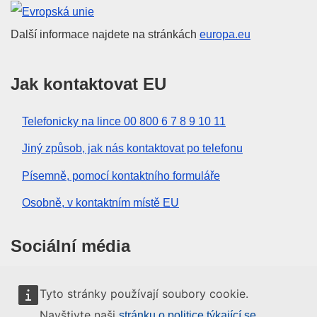
Evropská unie
Další informace najdete na stránkách
europa.eu
Jak kontaktovat EU
Telefonicky na lince 00 800 6 7 8 9 10 11
Jiný způsob, jak nás kontaktovat po telefonu
Písemně, pomocí kontaktního formuláře
Osobně, v kontaktním místě EU
Sociální média
Vyhledávání informačních kanálů EU v sociálních
Tyto stránky používají soubory cookie.
médiích
Navštivte naši
stránku o politice týkající se