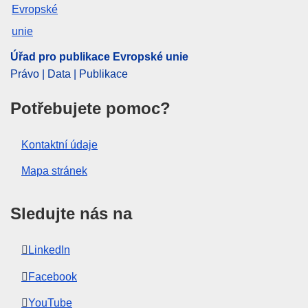
ELI :
C/2025/2438/oj
OJ : C_202502438
IMMC : ST 7459 2025 INIT
Úřad pro publikace Evropské unie
Právo | Data | Publikace
pdfa2a
Potřebujete pomoc?
Zobrazit všechny části této série
Kontaktní údaje
Mapa stránek
Sledujte nás na
LinkedIn
Facebook
YouTube