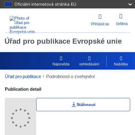
Oficiální internetová stránka EU
čeština
Přihlásit se
Úřad pro publikace Evropské unie
Nápověda
vyhledávání
Nabídka
Úřad pro publikace
Podrobnosti o zveřejnění
Publication Detail Actions Portlet
Publication detail
Stáhnout