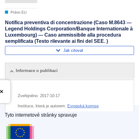
Právo EU
Notifica preventiva di concentrazione (Caso M.8643 —
Legend Holdings Corporation/Banque Internationale à
Luxembourg) — Caso ammissibile alla procedura
semplificata (Testo rilevante ai fini del SEE. )
Jak citovat
Informace o publikaci
Zveřejněno:
2017-10-17
Instituce, která je autorem:
Evropská komise
Tyto internetové stránky spravuje
Téma:
bankovnictví
,
holding
,
hospodářská koncentrace
Úřad pro publikace Evropské unie
,
investiční společnost
,
kontrola fúzí
CELEX : 52017M8643