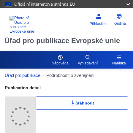
Oficiální internetová stránka EU
čeština
Přihlásit se
Úřad pro publikace Evropské unie
Nápověda
vyhledávání
Nabídka
Úřad pro publikace
Podrobnosti o zveřejnění
Publication Detail Actions Portlet
Publication detail
Stáhnout