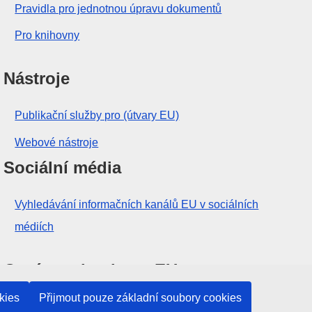
Pravidla pro jednotnou úpravu dokumentů
Pro knihovny
Nástroje
Publikační služby pro (útvary EU)
Webové nástroje
Sociální média
Vyhledávání informačních kanálů EU v sociálních
médiích
Orgány a instituce EU
kies
Přijmout pouze základní soubory cookies
Vyhledávání orgánů a institucí EU