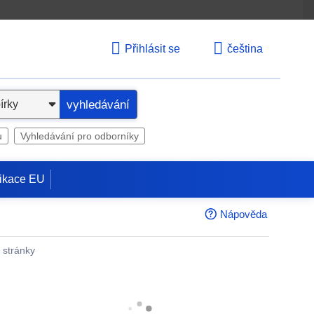
Přihlásit se
čeština
vyhledávání
u
Vyhledávání pro odborníky
ikace EU
Nápověda
é stránky