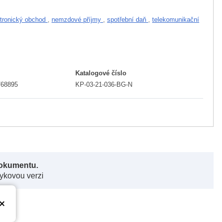
ktronický obchod
,
nemzdové příjmy
,
spotřební daň
,
telekomunikační
Katalogové číslo
/68895
KP-03-21-036-BG-N
dokumentu.
zykovou verzi