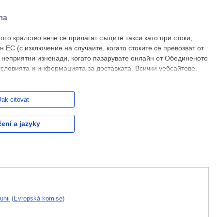
ла
то кралство вече се прилагат същите такси като при стоки,
н ЕС (с изключение на случаите, когато стоките се превозват от
 неприятни изненади, когато пазарувате онлайн от Обединеното
условията и информацията за доставката. Всички уебсайтове,
Jak citovat
žení a jazyky
unii
(
Evropská komise
)