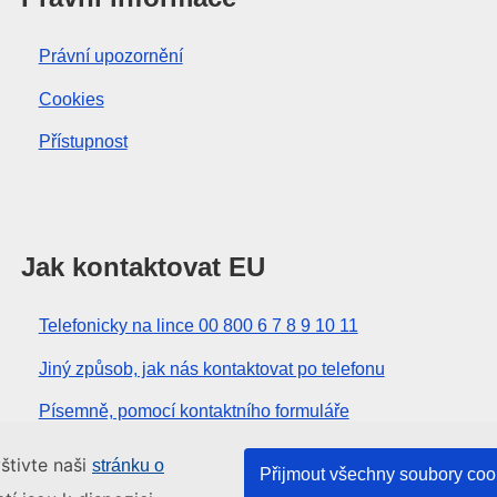
Právní upozornění
Cookies
Přístupnost
Jak kontaktovat EU
Telefonicky na lince 00 800 6 7 8 9 10 11
Jiný způsob, jak nás kontaktovat po telefonu
Písemně, pomocí kontaktního formuláře
Osobně, v kontaktním místě EU
štivte naši
stránku o
Přijmout všechny soubory coo