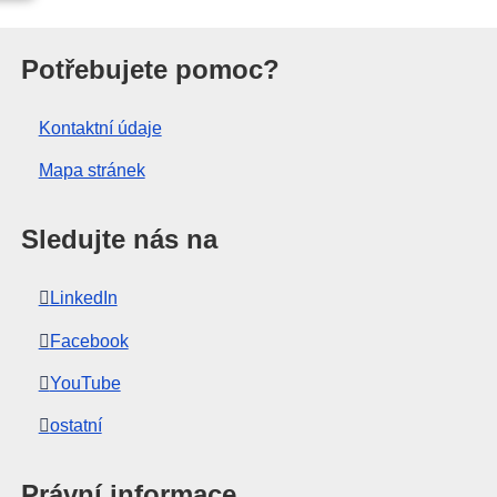
nie
Potřebujete pomoc?
Kontaktní údaje
Mapa stránek
Sledujte nás na
LinkedIn
Facebook
YouTube
ostatní
Právní informace