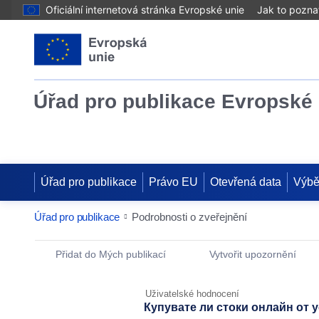
Oficiální internetová stránka Evropské unie
Jak to pozna
Úřad pro publikace Evropské 
Úřad pro publikace
Právo EU
Otevřená data
Výbě
Úřad pro publikace
Podrobnosti o zveřejnění
Publication Detail Actions Portlet
Přidat do Mých publikací
Vytvořit upozornění
Uživatelské hodnocení
Купувате ли стоки онлайн от 