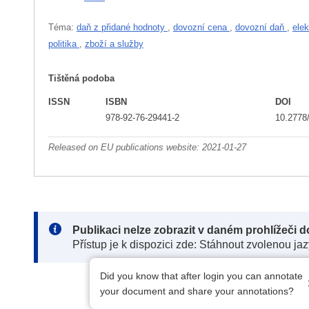
Téma:
daň z přidané hodnoty
,
dovozní cena
,
dovozní daň
,
ele
politika
,
zboží a služby
Tištěná podoba
ISSN
ISBN
DOI
978-92-76-29441-2
10.2778
Released on EU publications website:
2021-01-27
Note:
Publikaci nelze zobrazit v daném prohlížeči 
Přístup je k dispozici zde: Stáhnout zvolenou ja
Did you know that after login you can annotate
your document and share your annotations?