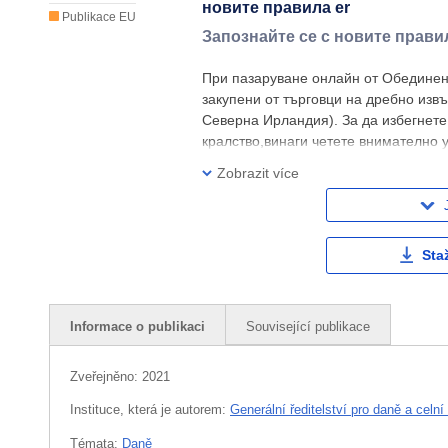
новите правила er
Publikace EU
Запознайте се с новите прави
При пазаруване онлайн от Обединено
закупени от търговци на дребно извъ
Северна Ирландия). За да избегнете
кралство,винаги четете внимателно 
които продават стоки
Zobrazit více
Sta
Informace o publikaci
Související publikace
Zveřejněno:
2021
Instituce, která je autorem:
Generální ředitelství pro daně a celní 
Témata:
Daně