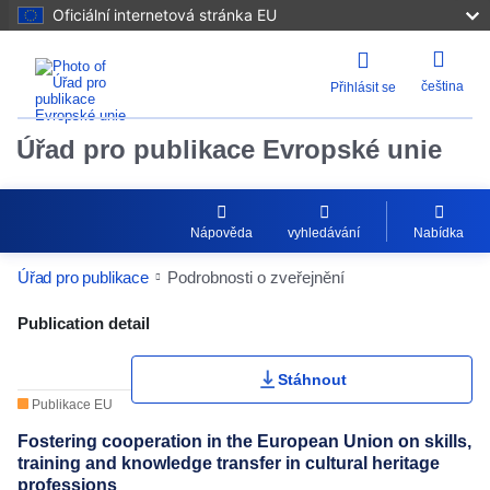
Oficiální internetová stránka EU
čeština
Přihlásit se
Úřad pro publikace Evropské unie
Nápověda
vyhledávání
Nabídka
Úřad pro publikace
Podrobnosti o zveřejnění
Publication Detail Actions Portlet
Publication detail
Stáhnout
Publikace EU
Fostering cooperation in the European Union on skills,
training and knowledge transfer in cultural heritage
professions