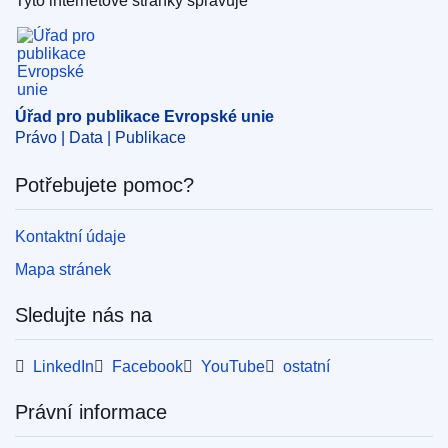
Tyto internetové stránky spravuje
Téma:
Evropská unie
,
kulturní dědictví
,
odborná
Úřad pro publikace Evropské unie
kvalifikace
,
profesní příprava
,
přenos příslušnosti
,
spolupráce v oblasti vzdělávání
,
znalostní management
,
zpráva
Úřad pro publikace Evropské unie
Právo | Data | Publikace
PDF
Potřebujete pomoc?
Released on EU publications website:
2019-06-03
Kontaktní údaje
Mapa stránek
Sledujte nás na
LinkedIn
Facebook
YouTube
ostatní
Právní informace