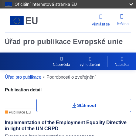
Oficiální internetová stránka EU
čeština
Přihlásit se
Úřad pro publikace Evropské unie
Nápověda
vyhledávání
Nabídka
Úřad pro publikace
Podrobnosti o zveřejnění
Publication Detail Actions Portlet
Publication detail
Stáhnout
Publikace EU
Implementation of the Employment Equality Directive
in light of the UN CRPD