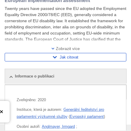
European implementation assessment
Twenty years have passed since the EU adopted the Employment
Equality Directive 2000/78/EC (EED), generally considered a
cornerstone of EU disability law. It established the framework for
prohibiting discrimination, inter alia on grounds of disability, in the
field of employment and occupation, setting EU-wide minimum
standards. The European Court of Justice has clarified that the
EED must be
Zobrazit více
Jak citovat
Informace o publikaci
Související publikace
Zveřejněno:
2020
Instituce, která je autorem:
Generální ředitelství pro
parlamentní výzkumné služby
(
Evropský parlament
)
Osobní autoři:
Anglmayer, Irmgard
;