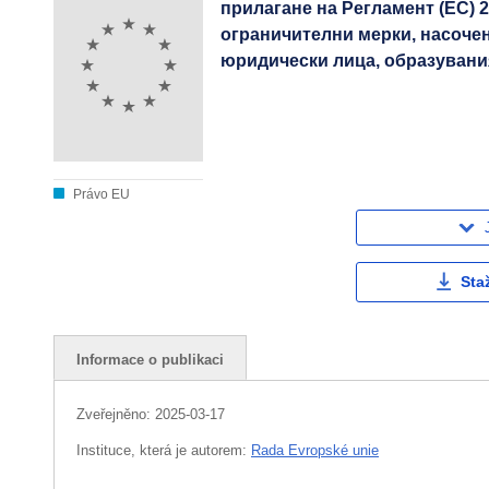
прилагане на Регламент (ЕС) 
ограничителни мерки, насочен
юридически лица, образувания
Právo EU
Sta
Informace o publikaci
Zveřejněno:
2025-03-17
Instituce, která je autorem:
Rada Evropské unie