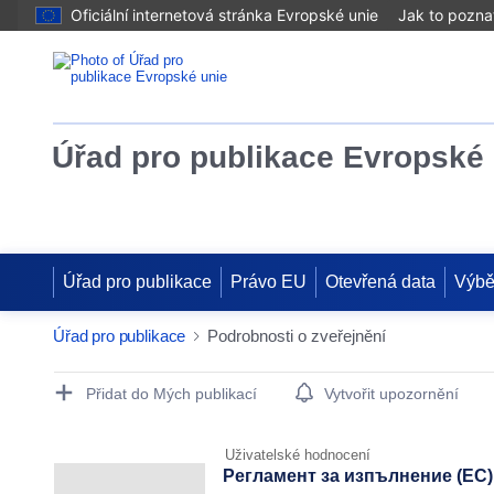
Oficiální internetová stránka Evropské unie
Jak to pozna
Úřad pro publikace Evropské 
Úřad pro publikace
Právo EU
Otevřená data
Výbě
Úřad pro publikace
Podrobnosti o zveřejnění
Publication Detail Actions Portlet
Přidat do Mých publikací
Vytvořit upozornění
Uživatelské hodnocení
Регламент за изпълнение (ЕС) 