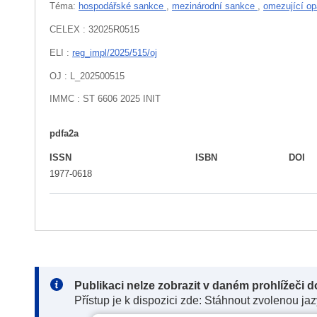
Téma:
hospodářské sankce
,
mezinárodní sankce
,
omezující o
CELEX : 32025R0515
ELI :
reg_impl/2025/515/oj
OJ : L_202500515
IMMC : ST 6606 2025 INIT
pdfa2a
ISSN
ISBN
DOI
1977-0618
Note:
Publikaci nelze zobrazit v daném prohlížeči 
Přístup je k dispozici zde: Stáhnout zvolenou ja