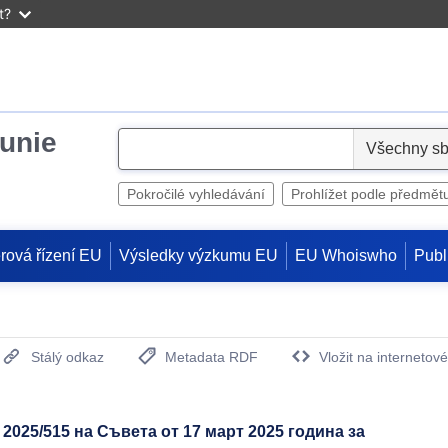
t?
unie
S
e
l
Pokročilé vyhledávání
Prohlížet podle předmět
e
c
rová řízení EU
Výsledky výzkumu EU
EU Whoiswho
Publ
t
Stálý odkaz
Metadata RDF
Vložit na internetov
(otevře nové okno)
2025/515 на Съвета от 17 март 2025 година за