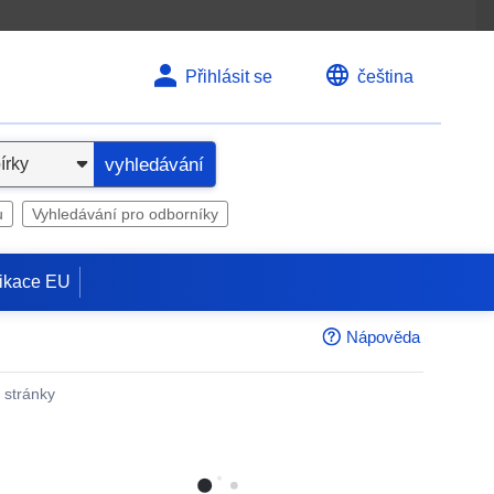
Přihlásit se
čeština
vyhledávání
u
Vyhledávání pro odborníky
ikace EU
Nápověda
é stránky