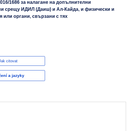
2016/1686 за налагане на допълнителни
и срещу ИДИЛ (Даиш) и Ал-Кайда, и физически и
 или органи, свързани с тях
Jak citovat
žení a jazyky