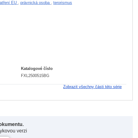
patření EU
,
právnická osoba
,
terorismus
Katalogové číslo
FXL2500515BG
Zobrazit všechny části této série
dokumentu.
zykovou verzi