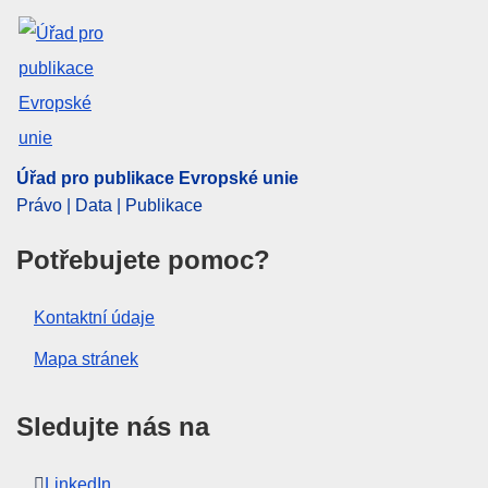
CELEX : 62008CJ0094
ECLI : ECLI:EU:C:2008:648
Úřad pro publikace Evropské unie
Právo | Data | Publikace
Potřebujete pomoc?
Kontaktní údaje
Mapa stránek
Sledujte nás na
LinkedIn