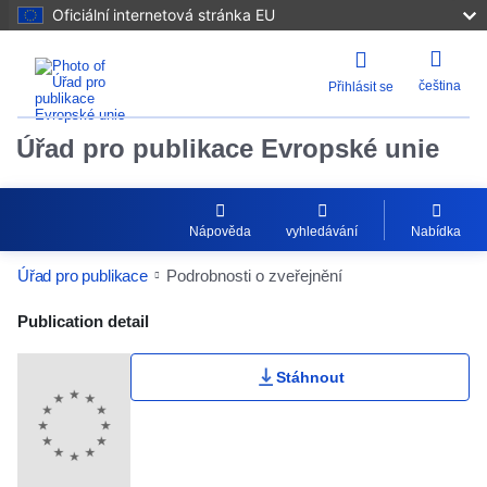
Oficiální internetová stránka EU
čeština
Přihlásit se
Úřad pro publikace Evropské unie
Nápověda
vyhledávání
Nabídka
Úřad pro publikace
Podrobnosti o zveřejnění
Publication Detail Actions Portlet
Publication detail
Stáhnout