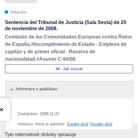
Právo EU
Sentencia del Tribunal de Justicia (Sala Sexta) de 20
de noviembre de 2008.
Comisión de las Comunidades Europeas contra Reino
de España.#Incumplimiento de Estado - Empleos de
capitán y de primer oficial - Reserva de
nacionalidad.#Asunto C-94/08.
Jak citovat
Informace o publikaci
Zveřejněno:
2008-11-20
Instituce, která je autorem:
Soudní dvůr
(
Soudní dvůr
Evropské unie
)
Úřad pro publikace Evropské un
Tyto internetové stránky spravuje