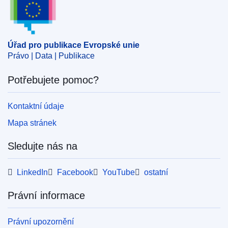
Téma:
hraniční kontrola
,
Palestina
,
palestinská otázka
,
přeshraniční spolupráce
CELEX : 32025D1299
Úřad pro publikace Evropské unie
ELI :
dec/2025/1299/oj
Právo | Data | Publikace
OJ : L_202501299
Potřebujete pomoc?
IMMC : ST 9624 2025 REV 1
Kontaktní údaje
pdfa2a
Mapa stránek
Zobrazit všechny části této série
Sledujte nás na
LinkedIn
Facebook
YouTube
ostatní
Právní informace
Právní upozornění