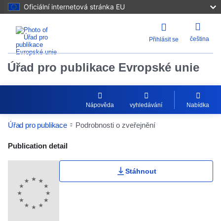
Oficiální internetová stránka EU
čeština
Přihlásit se
Úřad pro publikace Evropské unie
Nápověda
vyhledávání
Nabídka
Úřad pro publikace
Podrobnosti o zveřejnění
Publication Detail Actions Portlet
Publication detail
Stáhnout