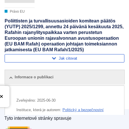
Právo EU
Poliittisten ja turvallisuusasioiden komitean päätös
(YUTP) 2025/1299, annettu 24 päivänä kesäkuuta 2025,
Rafahin rajanylityspaikkaa varten perustetun
Euroopan unionin rajavalvonnan avustusoperaation
(EU BAM Rafah) operaation johtajan toimeksiannon
jatkamisesta (EU BAM Rafah/1/2025)
Jak citovat
Informace o publikaci
Zveřejněno:
2025-06-30
Instituce, která je autorem:
Politický a bezpečnostní
výbor
(
Rada Evropské unie
)
Tyto internetové stránky spravuje
Úřad pro publikace Evropské unie