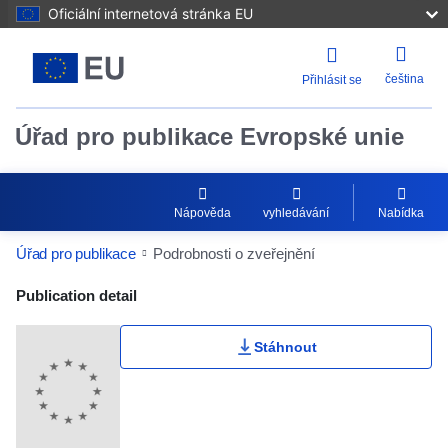
Oficiální internetová stránka EU
čeština
Přihlásit se
Úřad pro publikace Evropské unie
Nápověda
vyhledávání
Nabídka
Úřad pro publikace
Podrobnosti o zveřejnění
Publication Detail Actions Portlet
Publication detail
Stáhnout