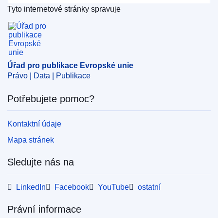
Tyto internetové stránky spravuje
IMMC : ST 12613 2024 ADD 1
Úřad pro publikace Evropské unie
Úřad pro publikace Evropské unie
Právo | Data | Publikace
Potřebujete pomoc?
Kontaktní údaje
Mapa stránek
Sledujte nás na
LinkedIn
Facebook
YouTube
ostatní
Právní informace