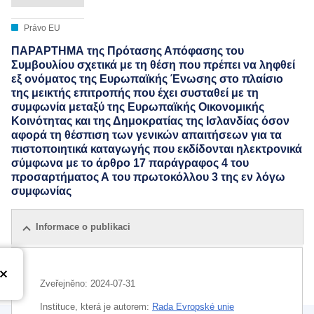
Právo EU
ΠΑΡΑΡΤΗΜΑ της Πρότασης Απόφασης του
Συμβουλίου σχετικά με τη θέση που πρέπει να ληφθεί
εξ ονόματος της Ευρωπαϊκής Ένωσης στο πλαίσιο
της μεικτής επιτροπής που έχει συσταθεί με τη
συμφωνία μεταξύ της Ευρωπαϊκής Οικονομικής
Κοινότητας και της Δημοκρατίας της Ισλανδίας όσον
αφορά τη θέσπιση των γενικών απαιτήσεων για τα
πιστοποιητικά καταγωγής που εκδίδονται ηλεκτρονικά
σύμφωνα με το άρθρο 17 παράγραφος 4 του
προσαρτήματος Α του πρωτοκόλλου 3 της εν λόγω
συμφωνίας
Informace o publikaci
Zveřejněno:
2024-07-31
Instituce, která je autorem:
Rada Evropské unie