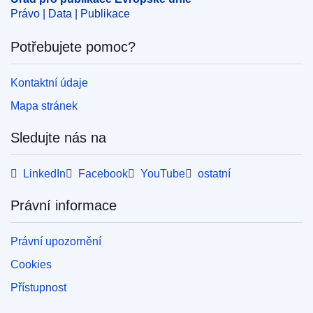
CELEX : 62017TN0352
Právo | Data | Publikace
OJ : JOC_2017_239_R_0080
Potřebujete pomoc?
IMMC : REQ-T-0352-2017
Kontaktní údaje
Mapa stránek
Sledujte nás na
LinkedIn
Facebook
YouTube
ostatní
Právní informace
Právní upozornění
Cookies
Přístupnost