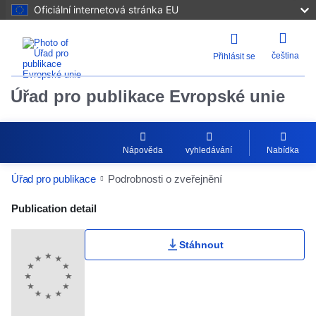
Oficiální internetová stránka EU
čeština
Přihlásit se
Úřad pro publikace Evropské unie
Nápověda
vyhledávání
Nabídka
Úřad pro publikace
Podrobnosti o zveřejnění
Publication Detail Actions Portlet
Publication detail
Stáhnout