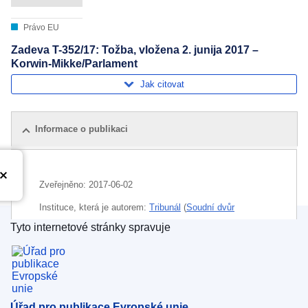
Právo EU
Zadeva T-352/17: Tožba, vložena 2. junija 2017 –
Korwin-Mikke/Parlament
Jak citovat
Informace o publikaci
Zveřejněno:
2017-06-02
Instituce, která je autorem:
Tribunál
(
Soudní dvůr
Evropské unie
)
Tyto internetové stránky spravuje
Úřad pro publikace Evropské unie
Téma:
odškodnění
,
poslanec EP
,
rovnost žen a mužů
,
svoboda projevu
,
zneužití pravomoci
,
zásada
proporcionality
Úřad pro publikace Evropské unie