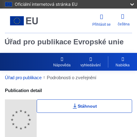
Oficiální internetová stránka EU
čeština
Přihlásit se
Úřad pro publikace Evropské unie
Nápověda
vyhledávání
Nabídka
Úřad pro publikace
Podrobnosti o zveřejnění
Publication Detail Actions Portlet
Publication detail
Stáhnout