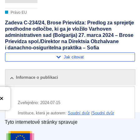
Právo EU
Zadeva C-234/24, Brose Prievidza: Predlog za sprejetje
predhodne odločbe, ki ga je vložilo Varhoven
administrativen sad (Bolgarija) 27. marca 2024 – Brose
Prievidza spol./Direktor na Direktsia Obzhalvane
i danachno-osiguritelna praktika – Sofia
Jak citovat
Informace o publikaci
Zveřejněno:
2024-07-15
Instituce, která je autorem:
Soudní dvůr
(
Soudní dvůr
Evropské unie
)
Tyto internetové stránky spravuje
Úřad pro publikace Evropské unie
Téma:
daň z přidané hodnoty
,
daňové právo
,
dodavatel