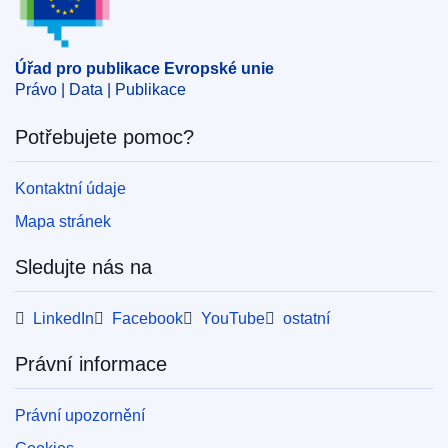
,
sídlo
CELEX : 62024CN0234
Úřad pro publikace Evropské unie
ELI :
C/2024/4308/oj
Právo | Data | Publikace
OJ : C_202404308
Potřebujete pomoc?
IMMC : DDP-C-0234-2024
Kontaktní údaje
pdfa2a
Mapa stránek
Zobrazit všechny části této série
Sledujte nás na
LinkedIn
Facebook
YouTube
ostatní
Právní informace
Právní upozornění