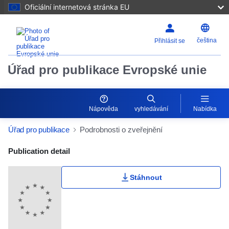
Oficiální internetová stránka EU
čeština
Přihlásit se
Úřad pro publikace Evropské unie
Nápověda
vyhledávání
Nabídka
Úřad pro publikace
Podrobnosti o zveřejnění
Publication Detail Actions Portlet
Publication detail
Stáhnout