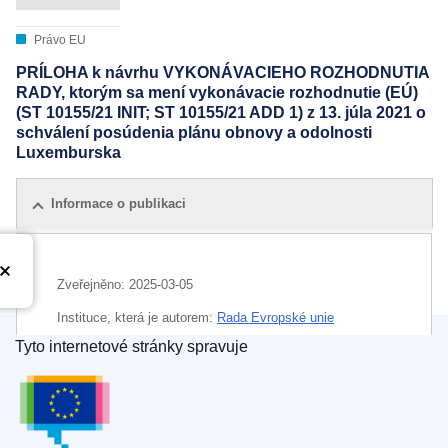
Právo EU
PRÍLOHA k návrhu VYKONÁVACIEHO ROZHODNUTIA
RADY, ktorým sa mení vykonávacie rozhodnutie (EÚ)
(ST 10155/21 INIT; ST 10155/21 ADD 1) z 13. júla 2021 o
schválení posúdenia plánu obnovy a odolnosti
Luxemburska
Informace o publikaci
Zveřejněno:
2025-03-05
Instituce, která je autorem:
Rada Evropské unie
Tyto internetové stránky spravuje
IMMC : ST 6772 2025 ADD 1
Úřad pro publikace Evropské unie