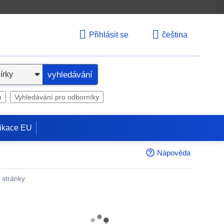
Přihlásit se
čeština
vyhledávání
u
Vyhledávání pro odborníky
ikace EU
Nápověda
é stránky