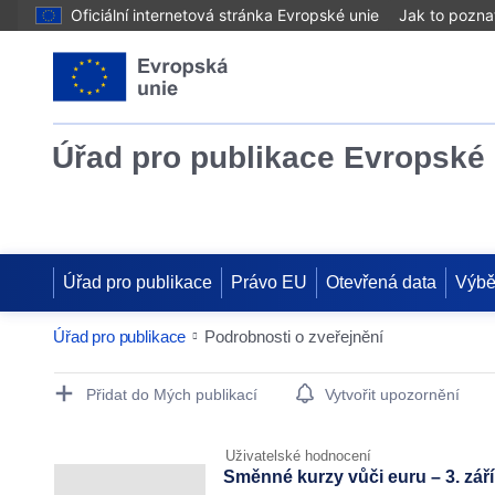
Oficiální internetová stránka Evropské unie
Jak to pozna
Úřad pro publikace Evropské 
Úřad pro publikace
Právo EU
Otevřená data
Výbě
Úřad pro publikace
Podrobnosti o zveřejnění
Publication Detail Actions Portlet
Přidat do Mých publikací
Vytvořit upozornění
Uživatelské hodnocení
Směnné kurzy vůči euru – 3. zář