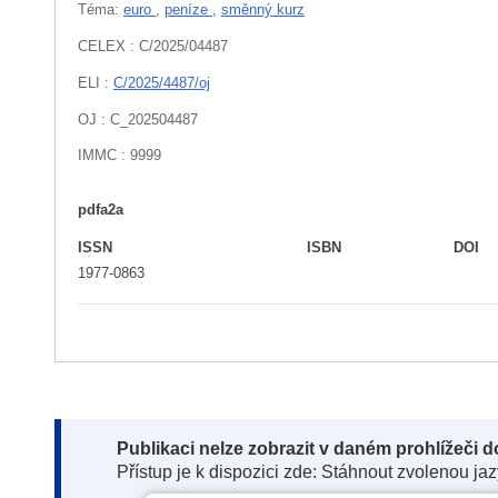
Téma:
euro
,
peníze
,
směnný kurz
CELEX : C/2025/04487
ELI :
C/2025/4487/oj
OJ : C_202504487
IMMC : 9999
pdfa2a
ISSN
ISBN
DOI
1977-0863
Note:
Publikaci nelze zobrazit v daném prohlížeči 
Přístup je k dispozici zde: Stáhnout zvolenou ja