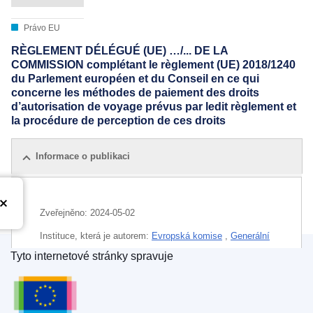
Právo EU
RÈGLEMENT DÉLÉGUÉ (UE) …/... DE LA
COMMISSION complétant le règlement (UE) 2018/1240
du Parlement européen et du Conseil en ce qui
concerne les méthodes de paiement des droits
d’autorisation de voyage prévus par ledit règlement et
la procédure de perception de ces droits
Informace o publikaci
Zveřejněno:
2024-05-02
Instituce, která je autorem:
Evropská komise
,
Generální
ředitelství pro migraci a vnitřní věci
(
Evropská komise
)
Tyto internetové stránky spravuje
Úřad pro publikace Evropské unie
IMMC : C(2024)2677