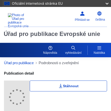
Oficiální internetová stránka EU
čeština
Přihlásit se
Úřad pro publikace Evropské unie
Nápověda
vyhledávání
Nabídka
Úřad pro publikace
Podrobnosti o zveřejnění
Publication Detail Actions Portlet
Publication detail
Stáhnout