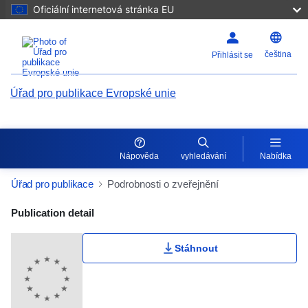
Oficiální internetová stránka EU
čeština
Přihlásit se
Úřad pro publikace Evropské unie
Nápověda
vyhledávání
Nabídka
Úřad pro publikace
Podrobnosti o zveřejnění
Publication Detail Actions Portlet
Publication detail
Uživatelské hodnocení
Stáhnout