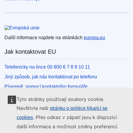
Evropská unie
Další informace najdete na stránkách
europa.eu
Jak kontaktovat EU
Telefonicky na lince 00 800 6 7 8 9 10 11
Jiný způsob, jak nás kontaktovat po telefonu
Písemně, pomocí kontaktního formuláře
Osobně, v kontaktním místě EU
Tyto stránky používají soubory cookie.
Navštivte naši
stránku o politice týkající se
Sociální média
. Přes odkaz v zápatí jsou k dispozici
cookies
další informace a možnost změny preferencí.
Vyhledávání informačních kanálů EU v sociálních médiích