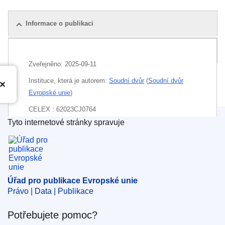
Informace o publikaci
Balíček
Zveřejněno:
2025-09-11
Instituce, která je autorem:
Soudní dvůr
(
Soudní dvůr
Evropské unie
)
CELEX : 62023CJ0764
Tyto internetové stránky spravuje
ECLI : ECLI:EU:C:2025:691
Úřad pro publikace Evropské unie
Úřad pro publikace Evropské unie
Právo | Data | Publikace
Potřebujete pomoc?