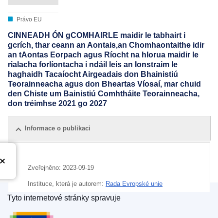
Právo EU
CINNEADH ÓN gCOMHAIRLE maidir le tabhairt i
gcrích, thar ceann an Aontais,an Chomhaontaithe idir
an tAontas Eorpach agus Ríocht na hIorua maidir le
rialacha forlíontacha i ndáil leis an Ionstraim le
haghaidh Tacaíocht Airgeadais don Bhainistiú
Teorainneacha agus don Bheartas Víosaí, mar chuid
den Chiste um Bainistiú Comhtháite Teorainneacha,
don tréimhse 2021 go 2027
Informace o publikaci
Zveřejněno:
2023-09-19
Instituce, která je autorem:
Rada Evropské unie
Tyto internetové stránky spravuje
IMMC : ST 12129 2023 INIT
Úřad pro publikace Evropské unie