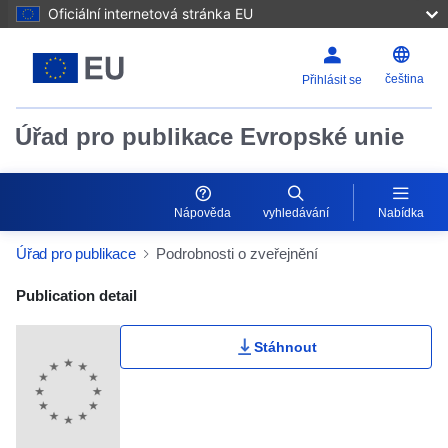
Oficiální internetová stránka EU
čeština
Přihlásit se
Úřad pro publikace Evropské unie
Nápověda
vyhledávání
Nabídka
Úřad pro publikace
Podrobnosti o zveřejnění
Publication Detail Actions Portlet
Publication detail
Stáhnout