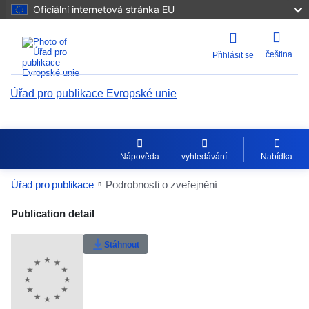
Oficiální internetová stránka EU
čeština
Přihlásit se
Úřad pro publikace Evropské unie
Nápověda
vyhledávání
Nabídka
Úřad pro publikace
Podrobnosti o zveřejnění
Publication Detail Actions Portlet
Publication detail
Uživatelské hodnocení
Stáhnout