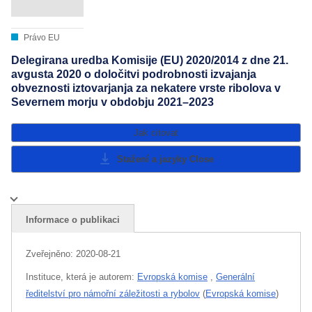
Právo EU
Delegirana uredba Komisije (EU) 2020/2014 z dne 21.
avgusta 2020 o določitvi podrobnosti izvajanja
obveznosti iztovarjanja za nekatere vrste ribolova v
Severnem morju v obdobju 2021–2023
Jak citovat
Stažení a jazyky
Close
Informace o publikaci
Zveřejněno:
2020-08-21
Instituce, která je autorem:
Evropská komise
,
Generální
ředitelství pro námořní záležitosti a rybolov
(
Evropská komise
)