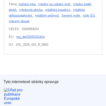
Téma:
mořská ryba
,
rybolov na volném moři
,
rybolov podle
druhů
,
rybolovná plocha
,
rybářská inspekce
,
rybářské
obhospodařování
,
rybářský průmysl
,
Severní moře
,
vody EU
,
vrácený úlovek
CELEX : 32020R2014
ELI :
reg_del/2020/2014/oj
OJ : JOL_2020_415_R_0003
Tyto internetové stránky spravuje
Úřad pro publikace Evropské unie