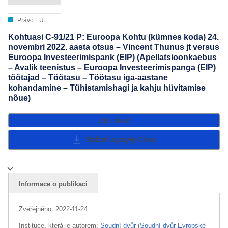
Právo EU
Kohtuasi C-91/21 P: Euroopa Kohtu (kümnes koda) 24.
novembri 2022. aasta otsus – Vincent Thunus jt versus
Euroopa Investeerimispank (EIP) (Apellatsioonkaebus
– Avalik teenistus – Euroopa Investeerimispanga (EIP)
töötajad – Töötasu – Töötasu iga-aastane
kohandamine – Tühistamishagi ja kahju hüvitamise
nõue)
Jak citovat
Stažení a jazyky
Close
Informace o publikaci
Zveřejněno:
2022-11-24
Instituce, která je autorem:
Soudní dvůr
(
Soudní dvůr Evropské