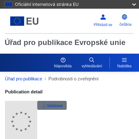
Oficiální internetová stránka EU
čeština
Přihlásit se
Úřad pro publikace Evropské unie
Nápověda
vyhledávání
Nabídka
Úřad pro publikace
Podrobnosti o zveřejnění
Publication Detail Actions Portlet
Publication detail
Uživatelské hodnocení
Stáhnout