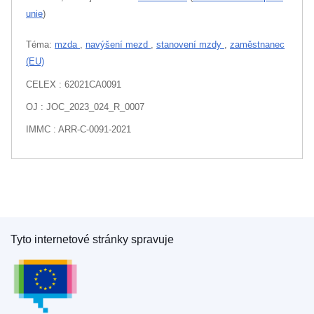
unie
)
Téma:
mzda
,
navýšení mezd
,
stanovení mzdy
,
zaměstnanec
(EU)
CELEX : 62021CA0091
OJ : JOC_2023_024_R_0007
IMMC : ARR-C-0091-2021
Tyto internetové stránky spravuje
Úřad pro publikace Evropské unie