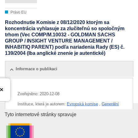
Právo EU
Rozhodnutie Komisie z 08/12/2020 ktorým sa
koncentrácia vyhlasuje za zlučiteľnú so spoločným
trhom (Vec COMP/M.10032 - GOLDMAN SACHS
GROUP / INSIGHT VENTURE MANAGEMENT /
INHABITIQ PARENT) podľa nariadenia Rady (ES) č.
139/2004 (Iba anglické znenie je autentické)
Informace o publikaci
Zveřejněno:
2020-12-08
Instituce, která je autorem:
Evropská komise
,
Generální
ředitelství pro hospodářskou soutěž
(
Evropská komise
)
Úřad pro publikace Evropské un
Tyto internetové stránky spravuje
CELEX : 32020M10032
IMMC : M.10032