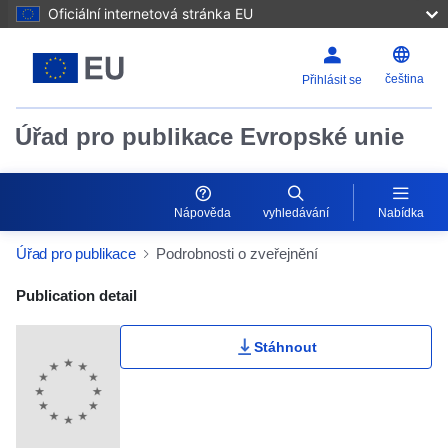
Oficiální internetová stránka EU
čeština
Přihlásit se
Úřad pro publikace Evropské unie
Nápověda
vyhledávání
Nabídka
Úřad pro publikace
Podrobnosti o zveřejnění
Publication Detail Actions Portlet
Publication detail
Stáhnout