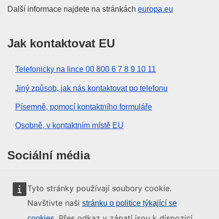
Další informace najdete na stránkách
europa.eu
Jak kontaktovat EU
Telefonicky na lince 00 800 6 7 8 9 10 11
Jiný způsob, jak nás kontaktovat po telefonu
Písemně, pomocí kontaktního formuláře
Osobně, v kontaktním místě EU
Sociální média
Vyhledávání informačních kanálů EU v sociálních
Tyto stránky používají soubory cookie.
médiích
Navštivte naši
stránku o politice týkající se
. Přes odkaz v zápatí jsou k dispozici
cookies