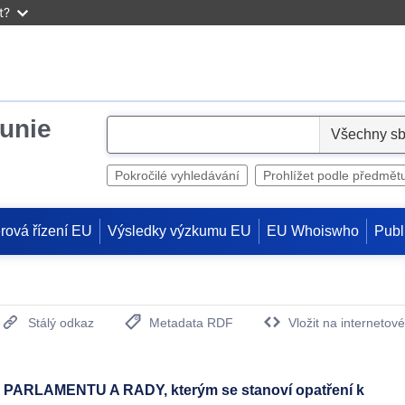
t?
unie
S
e
l
Pokročilé vyhledávání
Prohlížet podle předmět
e
c
rová řízení EU
Výsledky výzkumu EU
EU Whoiswho
Publ
t
Stálý odkaz
Metadata RDF
Vložit na internetov
(otevře nové okno)
ARLAMENTU A RADY, kterým se stanoví opatření k