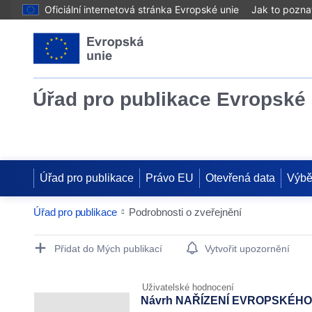
Oficiální internetová stránka Evropské unie
Jak to pozna
Úřad pro publikace Evropské 
Úřad pro publikace
Právo EU
Otevřená data
Výbě
Úřad pro publikace
Podrobnosti o zveřejnění
Publication Detail Actions Portlet
Přidat do Mých publikací
Vytvořit upozornění
Uživatelské hodnocení
Návrh NAŘÍZENÍ EVROPSKÉHO P