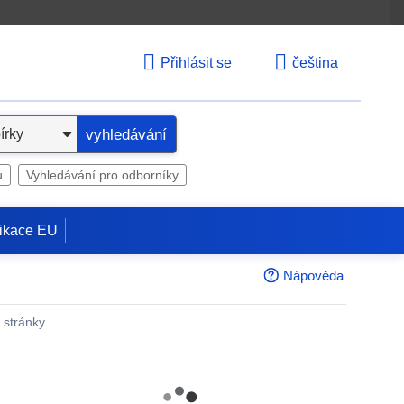
Přihlásit se
čeština
vyhledávání
u
Vyhledávání pro odborníky
ikace EU
Nápověda
é stránky