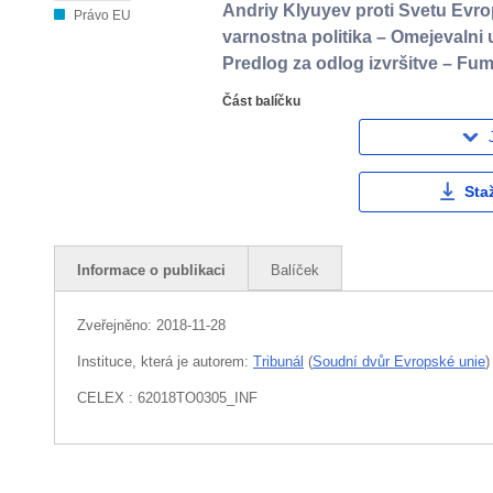
Andriy Klyuyev proti Svetu Evr
Právo EU
varnostna politika – Omejevalni 
Predlog za odlog izvršitve – Fum
Část balíčku
Sta
Informace o publikaci
Balíček
Zveřejněno:
2018-11-28
Instituce, která je autorem:
Tribunál
(
Soudní dvůr Evropské unie
)
CELEX : 62018TO0305_INF