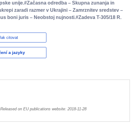
opske unije.#Začasna odredba – Skupna zunanja in
ukrepi zaradi razmer v Ukrajini – Zamrznitev sredstev –
us boni juris – Neobstoj nujnosti.#Zadeva T-305/18 R.
Jak citovat
žení a jazyky
Released on EU publications website:
2018-11-28