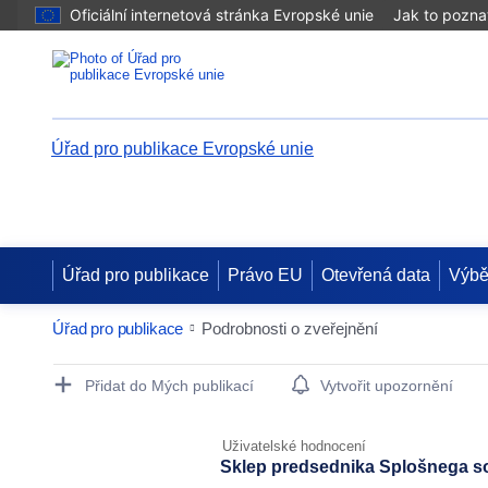
Oficiální internetová stránka Evropské unie
Jak to pozna
Úřad pro publikace Evropské unie
Úřad pro publikace
Právo EU
Otevřená data
Výbě
Úřad pro publikace
Podrobnosti o zveřejnění
Publication Detail Actions Portlet
Přidat do Mých publikací
Vytvořit upozornění
Uživatelské hodnocení
Sklep predsednika Splošnega so