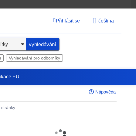
Přihlásit se
čeština
vyhledávání
u
Vyhledávání pro odborníky
ikace EU
Nápověda
é stránky