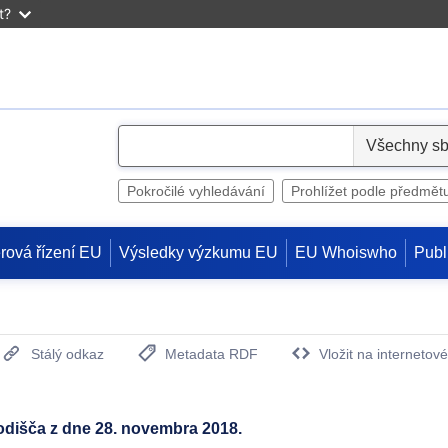
t?
S
e
l
Pokročilé vyhledávání
Prohlížet podle předmět
e
c
rová řízení EU
Výsledky výzkumu EU
EU Whoiswho
Publ
t
Stálý odkaz
Metadata RDF
Vložit na internetov
(otevře nové okno)
dišča z dne 28. novembra 2018.