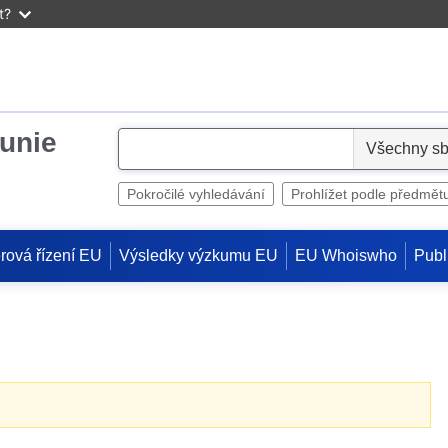
t?
unie
S
e
l
Pokročilé vyhledávání
Prohlížet podle předmět
e
c
rová řízení EU
Výsledky výzkumu EU
EU Whoiswho
Publ
t