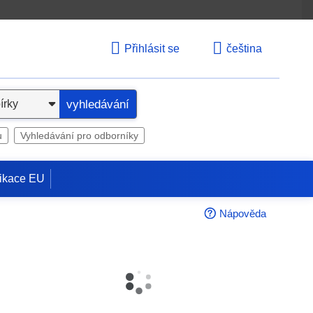
Přihlásit se
čeština
vyhledávání
u
Vyhledávání pro odborníky
ikace EU
Nápověda