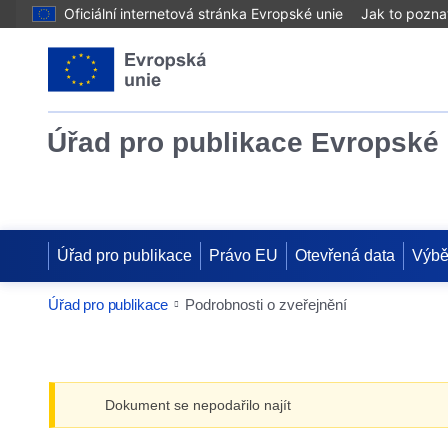
Oficiální internetová stránka Evropské unie
Jak to pozna
Úřad pro publikace Evropské 
Úřad pro publikace
Právo EU
Otevřená data
Výbě
Úřad pro publikace
Podrobnosti o zveřejnění
Dokument se nepodařilo najít