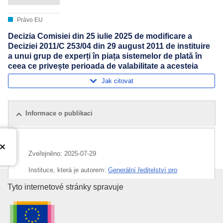
Právo EU
Decizia Comisiei din 25 iulie 2025 de modificare a
Deciziei 2011/C 253/04 din 29 august 2011 de instituire
a unui grup de experți în piața sistemelor de plată în
ceea ce privește perioada de valabilitate a acesteia
Jak citovat
Informace o publikaci
Zveřejněno:
2025-07-29
Instituce, která je autorem:
Generální ředitelství pro
finanční stabilitu, finanční služby a unii kapitálových trhů
Úřad pro publikace Evropské un
Tyto internetové stránky spravuje
(
Evropská komise
)
,
Evropská komise
Téma:
organizace EU
,
platební systém
,
činnost orgánů