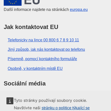
Další informace najdete na stránkách
europa.eu
Jak kontaktovat EU
Telefonicky na lince 00 800 6 7 8 9 10 11
Jiný způsob, jak nás kontaktovat po telefonu
Písemně, pomocí kontaktního formuláře
Osobně, v kontaktním místě EU
Sociální média
Vyhledávání informačních kanálů EU v sociálních
Tyto stránky používají soubory cookie.
médiích
Navštivte naši
stránku o politice týkající se