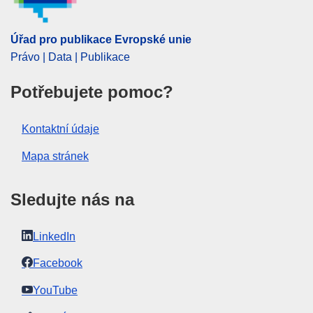
CELEX : 32025D04118
ELI :
C/2025/4118/oj
Úřad pro publikace Evropské unie
Právo | Data | Publikace
OJ : C_202504118
IMMC : C(2025)5008/4206768
Potřebujete pomoc?
pdfa2a
Kontaktní údaje
Zobrazit všechny části této série
Mapa stránek
Sledujte nás na
LinkedIn
Facebook
YouTube