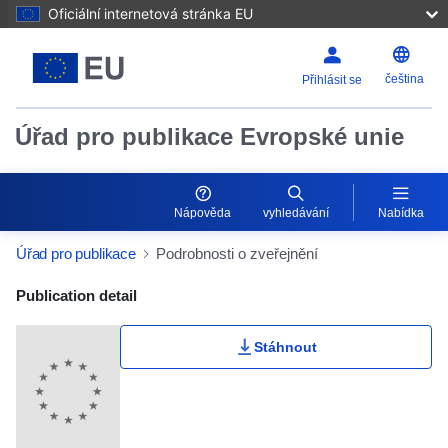
Oficiální internetová stránka EU
čeština
Přihlásit se
Úřad pro publikace Evropské unie
Nápověda
vyhledávání
Nabídka
Úřad pro publikace
Podrobnosti o zveřejnění
Publication Detail Actions Portlet
Publication detail
Stáhnout