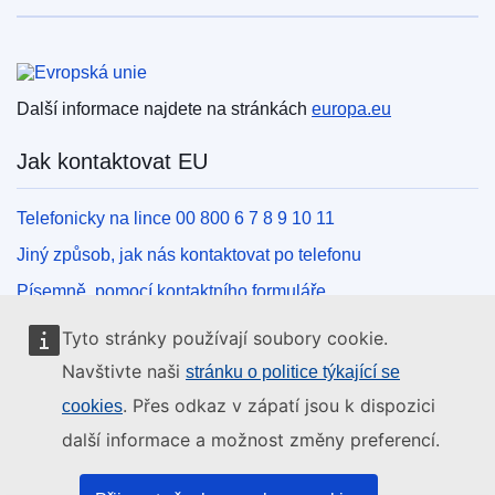
Evropská unie
Další informace najdete na stránkách
europa.eu
Jak kontaktovat EU
Telefonicky na lince 00 800 6 7 8 9 10 11
Jiný způsob, jak nás kontaktovat po telefonu
Písemně, pomocí kontaktního formuláře
Osobně, v kontaktním místě EU
Tyto stránky používají soubory cookie.
Navštivte naši
stránku o politice týkající se
Sociální média
. Přes odkaz v zápatí jsou k dispozici
cookies
další informace a možnost změny preferencí.
Vyhledávání informačních kanálů EU v sociálních médiích