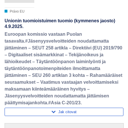
Právo EU
Unionin tuomioistuimen tuomio (kymmenes jaosto)
4.9.2025.
Euroopan komissio vastaan Puolan
tasavalta.#Jäsenyysvelvoitteiden noudattamatta
jättäminen – SEUT 258 artikla – Direktiivi (EU) 2019/790
– Digitaaliset sisämarkkinat – Tekijänoikeus ja
lähioikeudet – Täytäntöönpanon laiminlyönti ja
täytäntöönpanotoimenpiteiden ilmoittamatta
jättäminen – SEU 260 artiklan 3 kohta – Rahamääräiset
seuraamukset – Vaatimus vastaajan velvoittamiseksi
maksamaan kiinteämääräinen hyvitys –
Jäsenyysvelvoitteiden noudattamatta jättämisen
päättymisajankohta.#Asia C-201/23.
Jak citovat