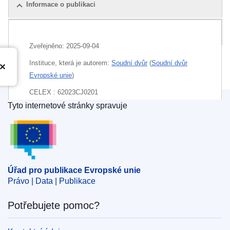
Informace o publikaci
Balíček
Zveřejněno:
2025-09-04
Instituce, která je autorem:
Soudní dvůr
(
Soudní dvůr
Evropské unie
)
CELEX : 62023CJ0201
Tyto internetové stránky spravuje
ECLI : ECLI:EU:C:2025:669
Úřad pro publikace Evropské unie
Úřad pro publikace Evropské unie
Právo | Data | Publikace
Potřebujete pomoc?