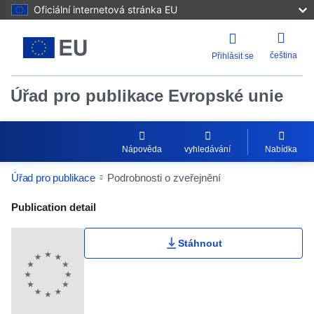
Oficiální internetová stránka EU
čeština
Přihlásit se
Úřad pro publikace Evropské unie
Nápověda
vyhledávání
Nabídka
Úřad pro publikace
Podrobnosti o zveřejnění
Publication Detail Actions Portlet
Publication detail
Stáhnout