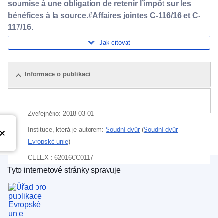
soumise à une obligation de retenir l’impôt sur les
bénéfices à la source.#Affaires jointes C-116/16 et C-
117/16.
Jak citovat
Informace o publikaci
Balíček
Zveřejněno:
2018-03-01
Instituce, která je autorem:
Soudní dvůr
(
Soudní dvůr
Evropské unie
)
CELEX : 62016CC0117
Tyto internetové stránky spravuje
ECLI : ECLI:EU:C:2018:145
Úřad pro publikace Evropské unie