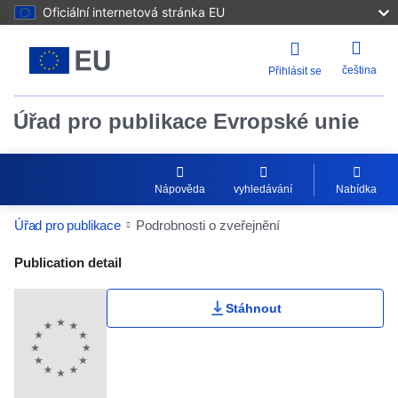
Oficiální internetová stránka EU
čeština
Přihlásit se
Úřad pro publikace Evropské unie
Nápověda
vyhledávání
Nabídka
Úřad pro publikace
Podrobnosti o zveřejnění
Publication Detail Actions Portlet
Publication detail
Stáhnout