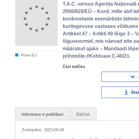
T.A.C. versus Agenția Națională 
2006/928/EÜ – Kord, mille abil
konkreetsete eesmärkide täitmise
kuritegevuse vastases võitluses 
Artikkel 47 – Artikli 49 lõige 3 
õigusnormid, mis näevad ette val
määratud ajaks – Mandaadi lõpe
Právo EU
põhimõte.#Kohtuasi C-40/21.
Část balíčku
Sta
Informace o publikaci
Balíček
Zveřejněno:
2023-05-04