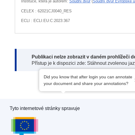
Instituce, která je autorem:
Soudní dvůr
(
Soudní dvůr Evropské u
CELEX : 62021CJ0040_RES
ECLI : ECLI:EU:C:2023:367
Note:
Publikaci nelze zobrazit v daném prohlížeči 
Přístup je k dispozici zde: Stáhnout zvolenou ja
Did you know that after login you can annotate
your document and share your annotations?
Tyto internetové stránky spravuje
Úřad pro publikace Evropské unie