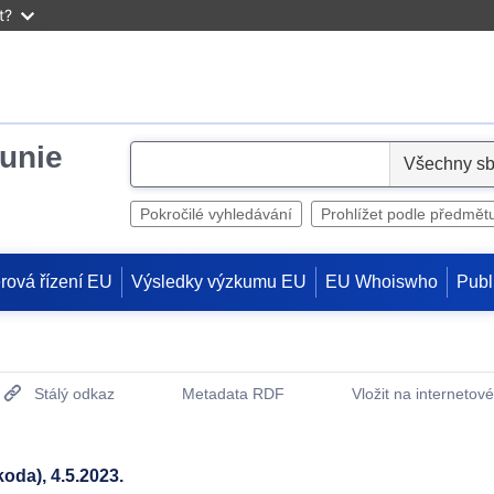
t?
unie
S
e
l
Pokročilé vyhledávání
Prohlížet podle předmět
e
c
rová řízení EU
Výsledky výzkumu EU
EU Whoiswho
Publ
t
Stálý odkaz
Metadata RDF
Vložit na internetov
(otevře nové okno)
oda), 4.5.2023.