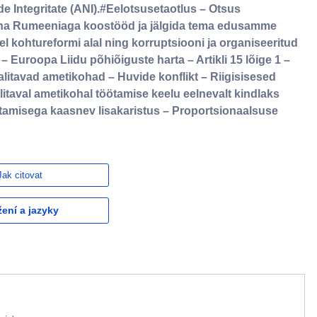
de Integritate (ANI).#Eelotsusetaotlus – Otsus
 teha Rumeeniaga koostööd ja jälgida tema edusamme
l kohtureformi alal ning korruptsiooni ja organiseeritud
– Euroopa Liidu põhiõiguste harta – Artikli 15 lõige 1 –
– Valitavad ametikohad – Huvide konflikt – Riigisisesed
itaval ametikohal töötamise keelu eelnevalt kindlaks
tamisega kaasnev lisakaristus – Proportsionaalsuse
Jak citovat
žení a jazyky