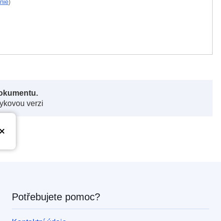
nie
)
dokumentu.
zykovou verzi
Potřebujete pomoc?