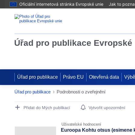
Oficiální internetová stránka Evropské unie
Jak to pozna
Úřad pro publikace Evropské 
Úřad pro publikace
Právo EU
Otevřená data
Výbě
Úřad pro publikace
Podrobnosti o zveřejnění
Publication Detail Actions Portlet
Přidat do Mých publikací
Vytvořit upozornění
Uživatelské hodnocení
Euroopa Kohtu otsus (esimene k