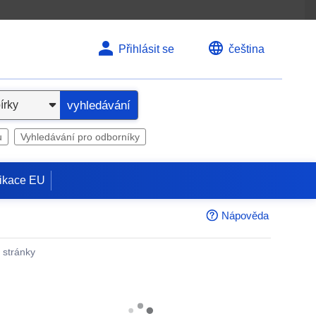
Přihlásit se
čeština
vyhledávání
u
Vyhledávání pro odborníky
ikace EU
Nápověda
é stránky